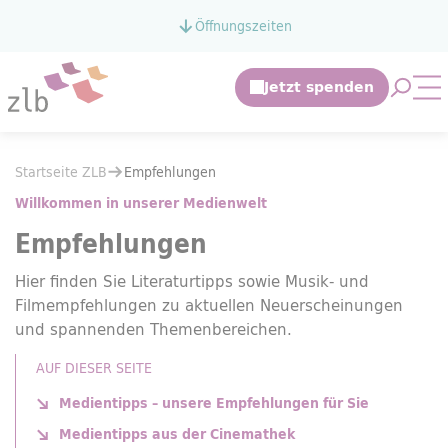
Zum Hauptinhalt springen
Öffnungszeiten
Zur Suche springen
Suche 
Mo
Sie befinden sich hier:
Startseite ZLB
Empfehlungen
Sie befinden sich hier:
Startseite ZLB
Empfehlungen
Willkommen in unserer Medienwelt
Empfehlungen
Hier finden Sie Literaturtipps sowie Musik- und
Filmempfehlungen zu aktuellen Neuerscheinungen
und spannenden Themenbereichen.
AUF DIESER SEITE
Medientipps – unsere Empfehlungen für Sie
Medientipps aus der Cinemathek