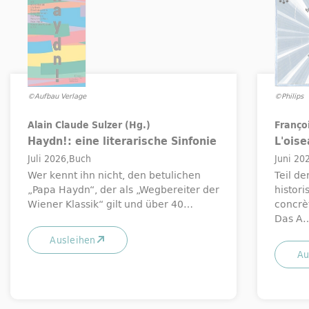
©Aufbau Verlage
©Philips
Alain Claude Sulzer (Hg.)
Franço
Haydn!: eine literarische Sinfonie
L'ois
Juli 2026
Buch
Juni 20
Wer kennt ihn nicht, den betulichen
Teil d
„Papa Haydn“, der als „Wegbereiter der
histor
Wiener Klassik“ gilt und über 40…
concrè
Das A
Ausleihen
Au