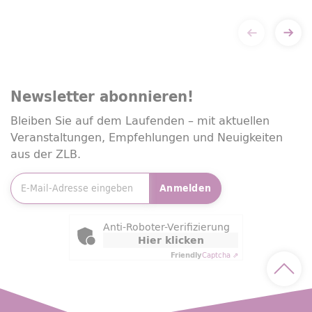
Newsletter
abonnieren!
Bleiben Sie auf dem Laufenden – mit aktuellen
Veranstaltungen, Empfehlungen und Neuigkeiten
aus der ZLB.
E-Mailadresse
*
Anmelden
Friendly Captcha
Anti-Roboter-Verifizierung
Hier klicken
Friendly
Captcha ⇗
Nach 