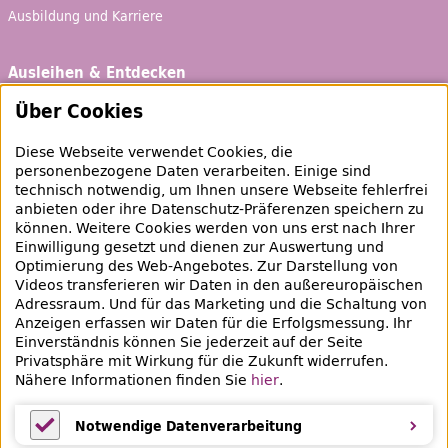
Ausbildung und Karriere
Ausleihen & Entdecken
Schaufenster
Über Cookies
Empfehlungen
Diese Webseite verwendet Cookies, die
Bibliotheksausweis
personenbezogene Daten verarbeiten. Einige sind
technisch notwendig, um Ihnen unsere Webseite fehlerfrei
Highlights
anbieten oder ihre Datenschutz-Präferenzen speichern zu
können. Weitere Cookies werden von uns erst nach Ihrer
Einwilligung gesetzt und dienen zur Auswertung und
Veranstaltungen & Lernangebote
Optimierung des
Web
-Angebotes. Zur Darstellung von
Videos transferieren wir Daten in den außereuropäischen
Veranstaltungsübersicht
Adressraum. Und für das Marketing und die Schaltung von
Anzeigen erfassen wir Daten für die Erfolgsmessung. Ihr
Lern- und Beratungsangebote
Einverständnis können Sie jederzeit auf der Seite
Privatsphäre mit Wirkung für die Zukunft widerrufen.
Eltern & Kinder
Nähere Informationen finden Sie
hier
.
Ferien
Notwendige Datenverarbeitung
Medientipps und Angebote