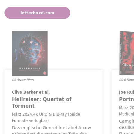
letterboxd.com
(c) Arrow Films
(c) 8 Film
Clive Barker et al.
Joe Ru
Hellraiser:
Quartet
of
Portr
Torment
März 2
Medien
März 2024
4K UHD & Blu-ray (beide
Formate verfügbar)
Camgir
desill
Das englische Genrefilm-
Label
Arrow
Drogen
präsentiert die ersten vier Teile des