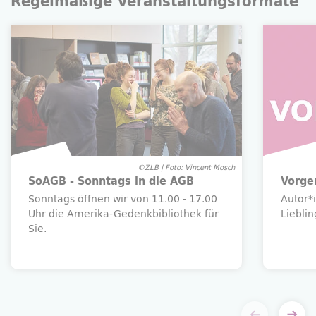
Regelmäßige Veranstaltungsformate
©ZLB | Foto: Vincent Mosch
SoAGB - Sonntags in die AGB
Vorge
Sonntags öffnen wir von 11.00 - 17.00
Autor*i
Uhr die Amerika-Gedenkbibliothek für
Liebli
Sie.