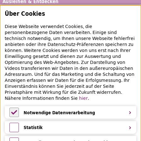
Ausleihen & Entdecken
Schaufenster
Über Cookies
Empfehlungen
Diese Webseite verwendet Cookies, die
Bibliotheksausweis
personenbezogene Daten verarbeiten. Einige sind
technisch notwendig, um Ihnen unsere Webseite fehlerfrei
Highlights
anbieten oder ihre Datenschutz-Präferenzen speichern zu
können. Weitere Cookies werden von uns erst nach Ihrer
Einwilligung gesetzt und dienen zur Auswertung und
Veranstaltungen & Lernangebote
Optimierung des
Web
-Angebotes. Zur Darstellung von
Videos transferieren wir Daten in den außereuropäischen
Veranstaltungsübersicht
Adressraum. Und für das Marketing und die Schaltung von
Anzeigen erfassen wir Daten für die Erfolgsmessung. Ihr
Lern- und Beratungsangebote
Einverständnis können Sie jederzeit auf der Seite
Privatsphäre mit Wirkung für die Zukunft widerrufen.
Eltern & Kinder
Nähere Informationen finden Sie
hier
.
Ferien
Notwendige Datenverarbeitung
Medientipps und Angebote
Notwendige Datenverarbeitung
Statistik
Statistik