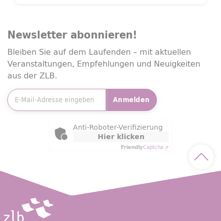
Newsletter
abonnieren!
Bleiben Sie auf dem Laufenden – mit aktuellen
Veranstaltungen, Empfehlungen und Neuigkeiten
aus der ZLB.
E-Mailadresse
*
Anmelden
Friendly Captcha
Anti-Roboter-Verifizierung
Hier klicken
Friendly
Captcha ⇗
Nach 