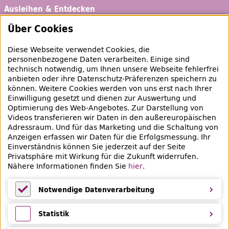
Ausleihen & Entdecken
Schaufenster
Über Cookies
Empfehlungen
Diese Webseite verwendet Cookies, die
Bibliotheksausweis
personenbezogene Daten verarbeiten. Einige sind
technisch notwendig, um Ihnen unsere Webseite fehlerfrei
Highlights
anbieten oder ihre Datenschutz-Präferenzen speichern zu
können. Weitere Cookies werden von uns erst nach Ihrer
Einwilligung gesetzt und dienen zur Auswertung und
Veranstaltungen & Lernangebote
Optimierung des
Web
-Angebotes. Zur Darstellung von
Videos transferieren wir Daten in den außereuropäischen
Veranstaltungsübersicht
Adressraum. Und für das Marketing und die Schaltung von
Anzeigen erfassen wir Daten für die Erfolgsmessung. Ihr
Lern- und Beratungsangebote
Einverständnis können Sie jederzeit auf der Seite
Privatsphäre mit Wirkung für die Zukunft widerrufen.
Eltern & Kinder
Nähere Informationen finden Sie
hier
.
Ferien
Notwendige Datenverarbeitung
Medientipps und Angebote
Notwendige Datenverarbeitung
Statistik