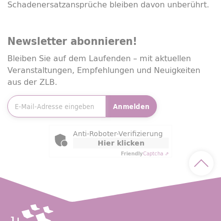
Schadenersatzansprüche bleiben davon unberührt.
Newsletter
abonnieren!
Bleiben Sie auf dem Laufenden – mit aktuellen
Veranstaltungen, Empfehlungen und Neuigkeiten
aus der ZLB.
E-Mailadresse
*
Anmelden
Friendly Captcha
Anti-Roboter-Verifizierung
Hier klicken
Friendly
Captcha ⇗
Nach 