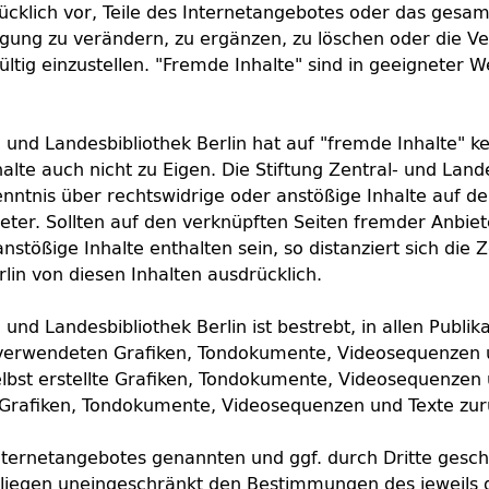
rücklich vor, Teile des Internetangebotes oder das ges
ung zu verändern, zu ergänzen, zu löschen oder die Ve
ltig einzustellen. "Fremde Inhalte" sind in geeigneter W
- und Landesbibliothek Berlin hat auf "fremde Inhalte" ke
alte auch nicht zu Eigen. Die Stiftung Zentral- und Lande
Kenntnis über rechtswidrige oder anstößige Inhalte auf d
eter. Sollten auf den verknüpften Seiten fremder Anbie
nstößige Inhalte enthalten sein, so distanziert sich die 
lin von diesen Inhalten ausdrücklich.
 und Landesbibliothek Berlin ist bestrebt, in allen Publik
verwendeten Grafiken, Tondokumente, Videosequenzen 
elbst erstellte Grafiken, Tondokumente, Videosequenzen
e Grafiken, Tondokumente, Videosequenzen und Texte zur
Internetangebotes genannten und ggf. durch Dritte gesc
liegen uneingeschränkt den Bestimmungen des jeweils g