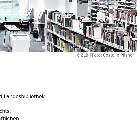
©ZLB | Foto: Costello Pilsner
nd Landesbibliothek
chts.
ftlichen