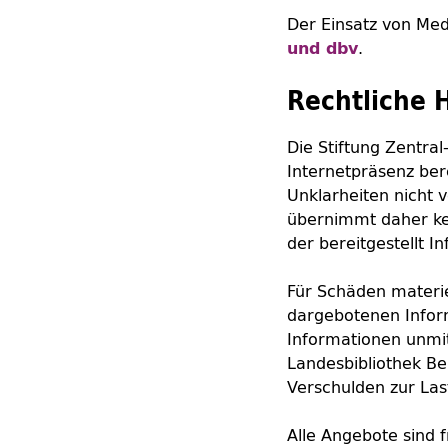
Der Einsatz von Me
.
und dbv
Rechtliche 
Die Stiftung Zentral
Internetpräsenz ber
Unklarheiten nicht 
übernimmt daher kein
der bereitgestellt I
Für Schäden materie
dargebotenen Inform
Informationen unmit
Landesbibliothek Ber
Verschulden zur Last
Alle Angebote sind f