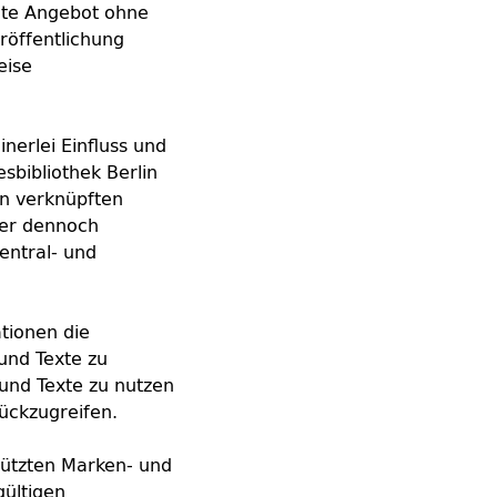
amte Angebot ohne
röffentlichung
eise
inerlei Einfluss und
sbibliothek Berlin
en verknüpften
ter dennoch
Zentral- und
ationen die
und Texte zu
 und Texte zu nutzen
ückzugreifen.
hützten Marken- und
ültigen