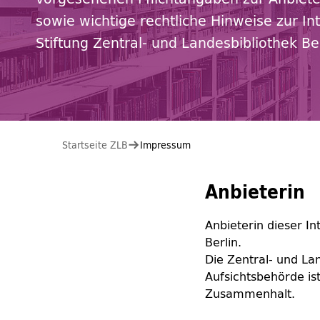
sowie wichtige rechtliche Hinweise zur In
Stiftung Zentral- und Landesbibliothek Ber
Sie befinden sich hier:
Startseite ZLB
Impressum
Anbieterin
Anbieterin dieser In
Berlin.
Die Zentral- und Lan
Aufsichtsbehörde ist
Zusammenhalt.