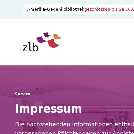
Zum Hauptinhalt springen
Zur Suche springen
Amerika-Gedenkbibliothek
geschlossen bis
Sa 10.
Sie befinden sich hier:
Startseite ZLB
Impressum
Service
Impressum
Die nachstehenden Informationen enthalt
vorgesehenen Pflichtangaben zur Anbiet