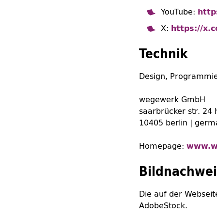
YouTube:
http
X:
https://x.
Technik
Design, Programmie
wegewerk GmbH
saarbrücker str. 24 
10405 berlin | ger
Homepage
:
www.w
Bildnachwe
Die auf der Webseit
AdobeStock.