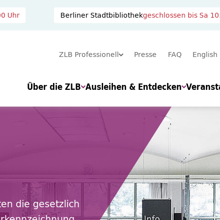
00 Uhr
Berliner Stadtbibliothek
geschlossen bis
Sa 10
ZLB Professionell
Presse
FAQ
English
Über die ZLB
Ausleihen & Entdecken
Veranst
en die gesetzlich
erkennzeichnung,