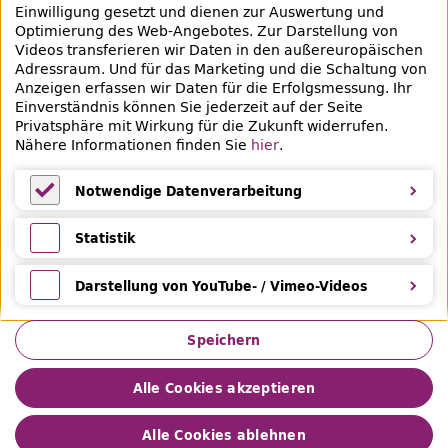
Einwilligung gesetzt und dienen zur Auswertung und
Veranstaltungen & Lernangebote
Optimierung des
Web
-Angebotes. Zur Darstellung von
Videos transferieren wir Daten in den außereuropäischen
Veranstaltungsübersicht
Adressraum. Und für das Marketing und die Schaltung von
Anzeigen erfassen wir Daten für die Erfolgsmessung. Ihr
Lern- und Beratungsangebote
Einverständnis können Sie jederzeit auf der Seite
Privatsphäre mit Wirkung für die Zukunft widerrufen.
Eltern & Kinder
Nähere Informationen finden Sie
hier
.
Ferien
Notwendige Datenverarbeitung
Medientipps und Angebote
Notwendige Datenverarbeitung
Statistik
Statistik
Darstellung von YouTube- / Vimeo-Videos
Darstellung von YouTube- / Vimeo-Videos
Speichern
Alle Cookies akzeptieren
Impressum
Datenschutz
Leichte Sprache
Gebärdensprache
Privatsphäre
Barrierefreiheit
Alle Cookies ablehnen
Hilfe &
Feedback