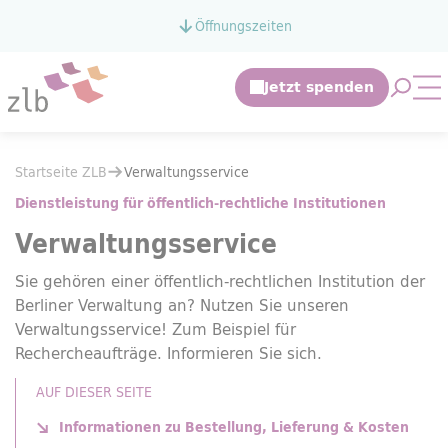
Zum Hauptinhalt springen
Öffnungszeiten
Zur Suche springen
Suche 
Mo
Sie befinden sich hier:
Startseite ZLB
Verwaltungsservice
Sie befinden sich hier:
Startseite ZLB
Verwaltungsservice
Dienstleistung für öffentlich-rechtliche Institutionen
Verwaltungsservice
Sie gehören einer öffentlich-rechtlichen Institution der
Berliner Verwaltung an? Nutzen Sie unseren
Verwaltungsservice! Zum Beispiel für
Rechercheaufträge. Informieren Sie sich.
AUF DIESER SEITE
Informationen zu Bestellung, Lieferung & Kosten