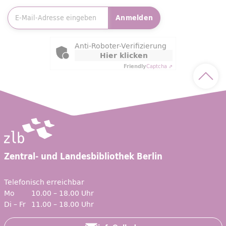
E-Mailadresse
*
Anmelden
Friendly Captcha
Anti-Roboter-Verifizierung
Hier klicken
Friendly
Captcha ⇗
Nach 
Zentral- und Landesbibliothek Berlin
Telefonisch erreichbar
Mo
10.00 – 18.00 Uhr
Di – Fr
11.00 – 18.00 Uhr