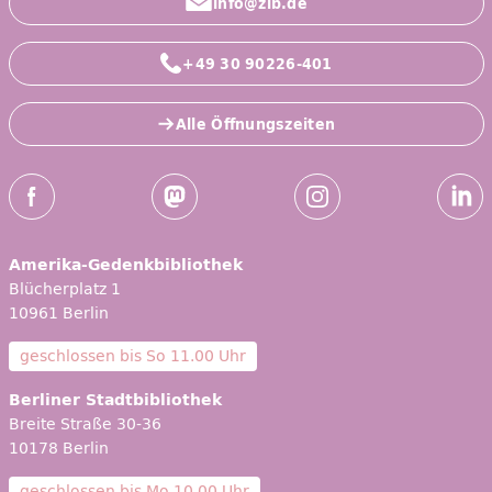
info@zlb.de
+49 30 90226-401
Alle Öffnungszeiten
Social-Media Kanäle der ZLB
Facebook
Mastodon
Instagram
Linked
Amerika-Gedenkbibliothek
Blücherplatz 1
10961 Berlin
geschlossen bis
So 11.00 Uhr
Berliner Stadtbibliothek
Breite Straße 30-36
10178 Berlin
geschlossen bis
Mo 10.00 Uhr