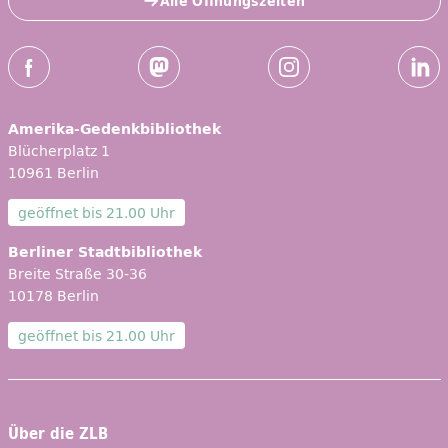
Alle Öffnungszeiten
Social-Media Kanäle der ZLB
Facebook
Mastodon
Instagram
Linked
Amerika-Gedenkbibliothek
Blücherplatz 1
10961 Berlin
geöffnet bis
21.00 Uhr
Berliner Stadtbibliothek
Breite Straße 30-36
10178 Berlin
geöffnet bis
21.00 Uhr
Über die ZLB