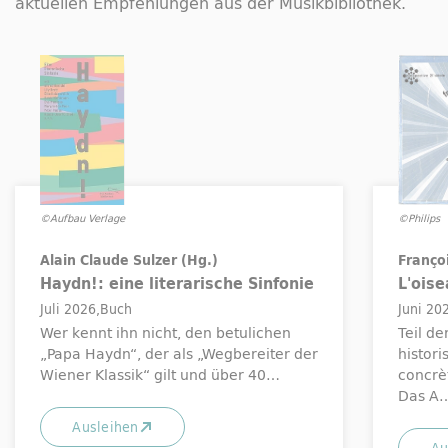
aktuellen Empfehlungen aus der Musikbibliothek.
©Aufbau Verlage
©Philips
Alain Claude Sulzer (Hg.)
Franço
Haydn!: eine literarische Sinfonie
L'ois
Juli 2026
Buch
Juni 20
Wer kennt ihn nicht, den betulichen
Teil d
„Papa Haydn“, der als „Wegbereiter der
histor
Wiener Klassik“ gilt und über 40…
concrè
Das A
Ausleihen