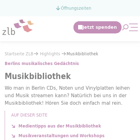
Zum Hauptinhalt springen
Öffnungszeiten
Zur Suche springen
Suche 
Mo
Sie befinden sich hier:
Startseite ZLB
Highlights
Sie befinden sich hier:
Startseite ZLB
Highlights
Musikbibliothek
Musikbibliothek
Berlins musikalisches Gedächtnis
Musikbibliothek
Wo man in Berlin CDs, Noten und Vinylplatten leihen
und Musik streamen kann? Natürlich bei uns in der
Musikbibliothek! Hören Sie doch einfach mal rein.
AUF DIESER SEITE
Medientipps aus der Musikbibliothek
Musikveranstaltungen und Workshops