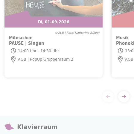
Di, 01.09.2026
©ZLB | Foto: Katharina Bühler
Mitmachen
Musik
PAUSE | Singen
Phonokl
Di, 01.09.2026
So, 06.0
14:00 Uhr - 14:30 Uhr
13:0
AGB |
PopUp
Gruppenraum 2
AGB 
Klavierraum