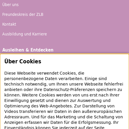
Über uns
Freundeskreis der ZLB
Kontakt
Ausbildung und Karriere
Ausleihen & Entdecken
Schaufenster
Über Cookies
Empfehlungen
Diese Webseite verwendet Cookies, die
Bibliotheksausweis
personenbezogene Daten verarbeiten. Einige sind
technisch notwendig, um Ihnen unsere Webseite fehlerfrei
Highlights
anbieten oder ihre Datenschutz-Präferenzen speichern zu
können. Weitere Cookies werden von uns erst nach Ihrer
Einwilligung gesetzt und dienen zur Auswertung und
Veranstaltungen & Lernangebote
Optimierung des
Web
-Angebotes. Zur Darstellung von
Videos transferieren wir Daten in den außereuropäischen
Veranstaltungsübersicht
Adressraum. Und für das Marketing und die Schaltung von
Anzeigen erfassen wir Daten für die Erfolgsmessung. Ihr
Lern- und Beratungsangebote
Einverständnis können Sie jederzeit auf der Seite