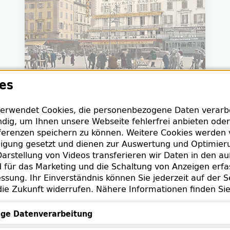
es
erwendet Cookies, die personenbezogene Daten verarbei
dig, um Ihnen unsere Webseite fehlerfrei anbieten oder
erenzen speichern zu können. Weitere Cookies werden 
lligung gesetzt und dienen zur Auswertung und Optimie
arstellung von Videos transferieren wir Daten in den a
Wittstock, Erzähler: Julian Mehne
für das Marketing und die Schaltung von Anzeigen erfa
eille 1940 - die große Flucht der Literatur
ssung. Ihr Einverständnis können Sie jederzeit auf der S
die Zukunft widerrufen. Nähere Informationen finden Si
4
ge Datenverarbeitung
tsch