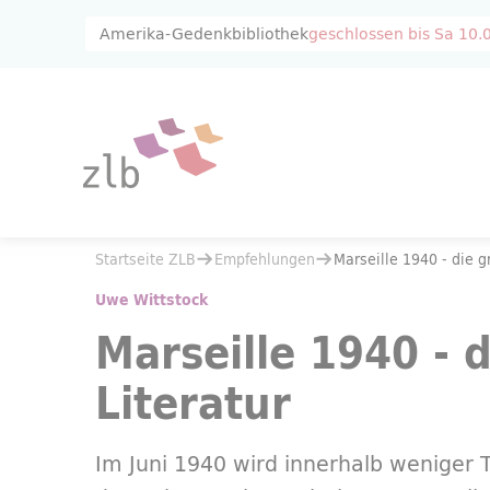
Zum Hauptinhalt springen
Zur Suche springen
Amerika-Gedenkbibliothek
geschlossen bis
Sa 10.
Sie befinden sich hier:
Startseite ZLB
Empfehlungen
Sie befinden sich hier:
Startseite ZLB
Empfehlungen
Marseille 1940 - die g
Marseille 1940 - die große Flucht der Literatur
Uwe Wittstock
Marseille 1940 - 
Literatur
Im Juni 1940 wird innerhalb weniger 