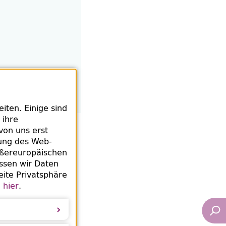
ten. Einige sind
 ihre
von uns erst
rung des
Web
-
ußereuropäischen
ssen wir Daten
eite Privatsphäre
e
hier
.