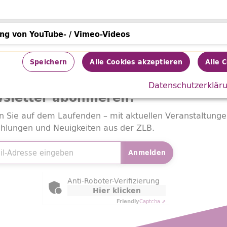
Datenverarbeitung
5,4/73:MP3-CD
buch
ung von YouTube- / Vimeo-Videos
von YouTube- / Vimeo-Videos
Speichern
Alle Cookies akzeptieren
Alle 
Ausleihen
Datenschutzerklär
sletter
abonnieren!
n Sie auf dem Laufenden – mit aktuellen Veranstaltunge
hlungen und Neuigkeiten aus der ZLB.
adresse
*
Anmelden
ly Captcha
Anti-Roboter-Verifizierung
Hier klicken
Friendly
Captcha ⇗