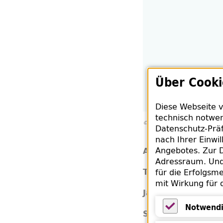
Über Cooki
Diese Webseite v
technisch notwen
© Der Audio Verlag
Datenschutz-Präf
nach Ihrer Einwi
Angebotes. Zur D
Uwe 
Autor:
Adressraum. Und 
Mars
Titel:
für die Erfolgsme
mit Wirkung für 
202
Jahr:
Notwendi
Deu
Sprache: