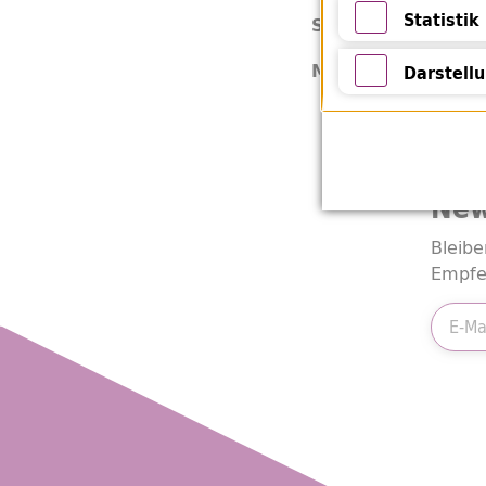
Notwendige 
Statistik
L 17
Signatur:
Statistik
Hör
Medienart:
Darstell
Darstellung 
New
Bleibe
Empfe
E-Mail
Friend