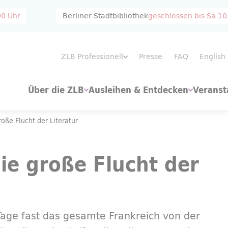
00 Uhr
Berliner Stadtbibliothek
geschlossen bis
Sa 10
ZLB Professionell
Presse
FAQ
English
Über die ZLB
Ausleihen & Entdecken
Veranst
roße Flucht der Literatur
die große Flucht der
Tage fast das gesamte Frankreich von der