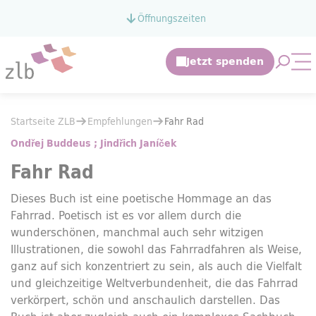
Zum Hauptinhalt springen
Öffnungszeiten
Zur Suche springen
Suche 
Mo
Sie befinden sich hier:
Startseite ZLB
Empfehlungen
Sie befinden sich hier:
Startseite ZLB
Empfehlungen
Fahr Rad
Fahr Rad
Ondřej Buddeus ; Jindřich Janíček
Fahr Rad
Dieses Buch ist eine poetische Hommage an das
Fahrrad. Poetisch ist es vor allem durch die
wunderschönen, manchmal auch sehr witzigen
Illustrationen, die sowohl das Fahrradfahren als Weise,
ganz auf sich konzentriert zu sein, als auch die Vielfalt
und gleichzeitige Weltverbundenheit, die das Fahrrad
verkörpert, schön und anschaulich darstellen. Das