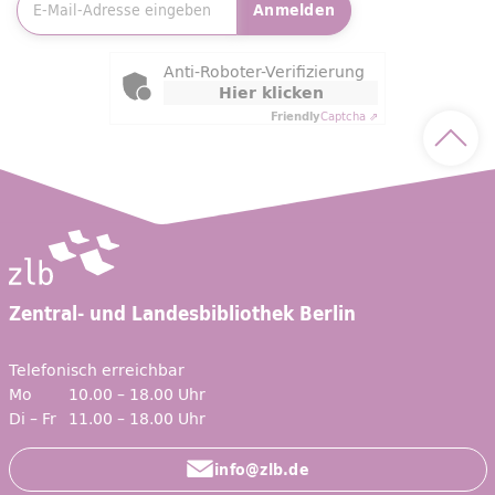
Anmelden
Friendly Captcha
Anti-Roboter-Verifizierung
Hier klicken
Friendly
Captcha ⇗
Nach 
Zentral- und Landesbibliothek Berlin
Telefonisch erreichbar
Mo
10.00 – 18.00 Uhr
Di – Fr
11.00 – 18.00 Uhr
info@zlb.de