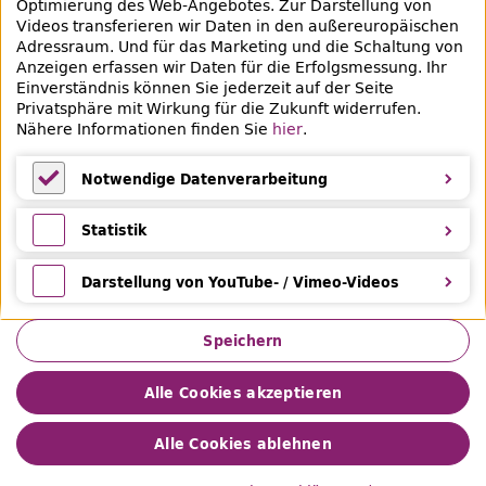
Optimierung des
Web
-Angebotes. Zur Darstellung von
Videos transferieren wir Daten in den außereuropäischen
Veranstaltungsübersicht
Adressraum. Und für das Marketing und die Schaltung von
Anzeigen erfassen wir Daten für die Erfolgsmessung. Ihr
Lern- und Beratungsangebote
Einverständnis können Sie jederzeit auf der Seite
Privatsphäre mit Wirkung für die Zukunft widerrufen.
Eltern & Kinder
Nähere Informationen finden Sie
hier
.
Ferien
Notwendige Datenverarbeitung
Medientipps und Angebote
Notwendige Datenverarbeitung
Statistik
Statistik
Darstellung von YouTube- / Vimeo-Videos
Darstellung von YouTube- / Vimeo-Videos
Speichern
Alle Cookies akzeptieren
Impressum
Datenschutz
Leichte Sprache
Gebärdensprache
Privatsphäre
Barrierefreiheit
Alle Cookies ablehnen
Hilfe &
Feedback
© 2026 Zentral- und Landesbibliothek Berlin