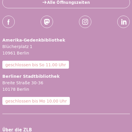
Alle Öffnungszeiten
Social-Media Kanäle der ZLB
Facebook
Mastodon
Instagram
Linked
Amerika-Gedenkbibliothek
Blücherplatz 1
10961 Berlin
geschlossen bis
So 11.00 Uhr
Berliner Stadtbibliothek
Breite Straße 30-36
10178 Berlin
geschlossen bis
Mo 10.00 Uhr
Über die ZLB