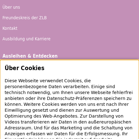
Über uns
Freundeskreis der ZLB
Kontakt
Ausbildung und Karriere
Ausleihen & Entdecken
Schaufenster
Über Cookies
Empfehlungen
Diese Webseite verwendet Cookies, die
Bibliotheksausweis
personenbezogene Daten verarbeiten. Einige sind
technisch notwendig, um Ihnen unsere Webseite fehlerfrei
Highlights
anbieten oder ihre Datenschutz-Präferenzen speichern zu
können. Weitere Cookies werden von uns erst nach Ihrer
Einwilligung gesetzt und dienen zur Auswertung und
Veranstaltungen & Lernangebote
Optimierung des
Web
-Angebotes. Zur Darstellung von
Videos transferieren wir Daten in den außereuropäischen
Veranstaltungsübersicht
Adressraum. Und für das Marketing und die Schaltung von
Anzeigen erfassen wir Daten für die Erfolgsmessung. Ihr
Lern- und Beratungsangebote