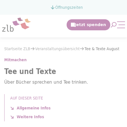
Zum Hauptinhalt springen
Öffnungszeiten
Zur Suche springen
Suche 
Mo
Sie befinden sich hier:
Startseite ZLB
Veranstaltungsübersicht
Sie befinden sich hier:
Startseite ZLB
Veranstaltungsübersicht
Tee & Texte August
Tee & Texte August
Mitmachen
Tee und Texte
Über Bücher sprechen und Tee trinken.
AUF DIESER SEITE
Allgemeine Infos
Weitere Infos