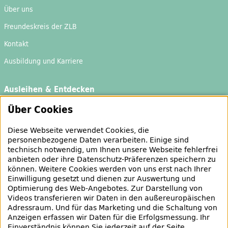
Über uns
Freundeskreis der ZLB
Kontakt
Ausbildung und Karriere
Ausleihen & Entdecken
Schaufenster
Über Cookies
Empfehlungen
Diese Webseite verwendet Cookies, die
Bibliotheksausweis
personenbezogene Daten verarbeiten. Einige sind
technisch notwendig, um Ihnen unsere Webseite fehlerfrei
Highlights
anbieten oder ihre Datenschutz-Präferenzen speichern zu
können. Weitere Cookies werden von uns erst nach Ihrer
Einwilligung gesetzt und dienen zur Auswertung und
Veranstaltungen & Lernangebote
Optimierung des
Web
-Angebotes. Zur Darstellung von
Videos transferieren wir Daten in den außereuropäischen
Veranstaltungsübersicht
Adressraum. Und für das Marketing und die Schaltung von
Anzeigen erfassen wir Daten für die Erfolgsmessung. Ihr
Lern- und Beratungsangebote
Einverständnis können Sie jederzeit auf der Seite