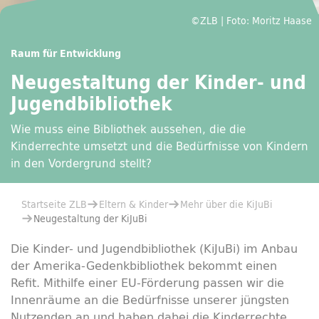
©ZLB | Foto: Moritz Haase
Raum für Entwicklung
Neugestaltung der Kinder- und
Jugendbibliothek
Wie muss eine Bibliothek aussehen, die die
Kinderrechte umsetzt und die Bedürfnisse von Kindern
in den Vordergrund stellt?
Sie befinden sich hier:
Startseite ZLB
Eltern & Kinder
Mehr über die KiJuBi
Neugestaltung der KiJuBi
Die Kinder- und Jugendbibliothek (KiJuBi) im Anbau
der Amerika-Gedenkbibliothek bekommt einen
Refit. Mithilfe einer EU-Förderung passen wir die
Innenräume an die Bedürfnisse unserer jüngsten
Nutzenden an und haben dabei die Kinderrechte