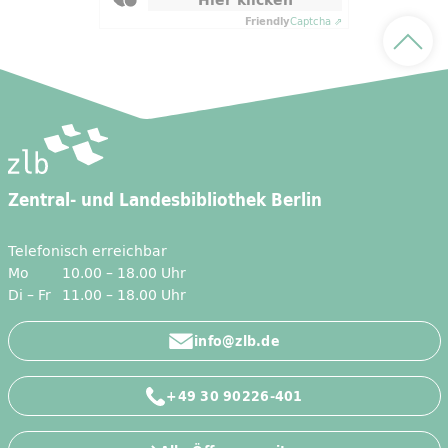
Hier klicken
Friendly
Captcha ⇗
Nach 
Zentral- und Landesbibliothek Berlin
Telefonisch erreichbar
Mo
10.00 – 18.00 Uhr
Di – Fr
11.00 – 18.00 Uhr
info@zlb.de
+49 30 90226-401