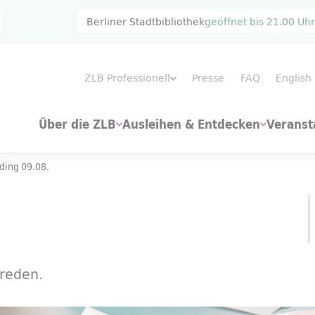
Berliner Stadtbibliothek
geöffnet bis
21.00 Uhr
ZLB Professionell
Presse
FAQ
English
Über die ZLB
Ausleihen & Entdecken
Veranst
ding
09.08.
reden.