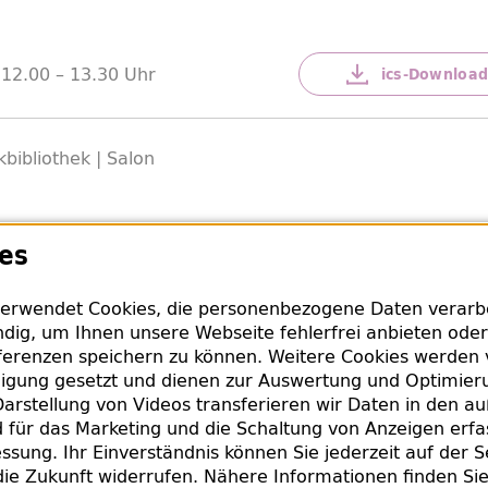
 12.00 –
13.30 Uhr
ics-
Downloa
ibliothek | Salon
Infos
es
 gelesen. Die Menschen reagieren, sprechen über ihre G
erwendet Cookies, die personenbezogene Daten verarbei
Atmosphäre unangestrengter Offenheit entsteht das kreat
dig, um Ihnen unsere Webseite fehlerfrei anbieten oder
erenzen speichern zu können. Weitere Cookies werden 
 Textes.
lligung gesetzt und dienen zur Auswertung und Optimie
arstellung von Videos transferieren wir Daten in den a
ion mit
für das Marketing und die Schaltung von Anzeigen erfa
ssung. Ihr Einverständnis können Sie jederzeit auf der S
die Zukunft widerrufen. Nähere Informationen finden Si