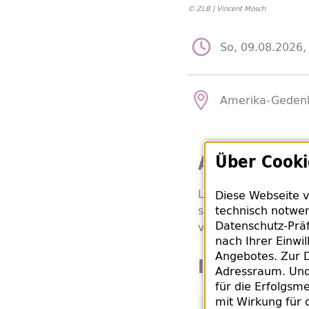
© ZLB | Vincent Mosch
So, 09.08.2026,
Amerika-Gedenkb
Allgemeine 
Über Cooki
Literatur wird laut
Diese Webseite v
sich aus. In einer 
technisch notwen
Datenschutz-Präf
vorher unbekannten
nach Ihrer Einwi
Angebotes. Zur D
In Kooperat
Adressraum. Und 
für die Erfolgsme
mit Wirkung für 