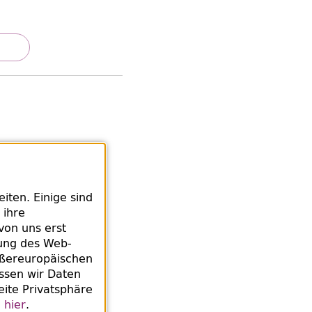
d
edanken, tauschen
ten. Einige sind
ive Lesen eines
 ihre
von uns erst
rung des
Web
-
ußereuropäischen
ssen wir Daten
eite Privatsphäre
e
hier
.