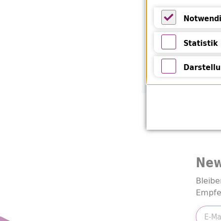
Notwendi
Notwendige 
Statistik
Statistik
Darstell
Darstellung 
New
Bleibe
Empfe
E-Mail