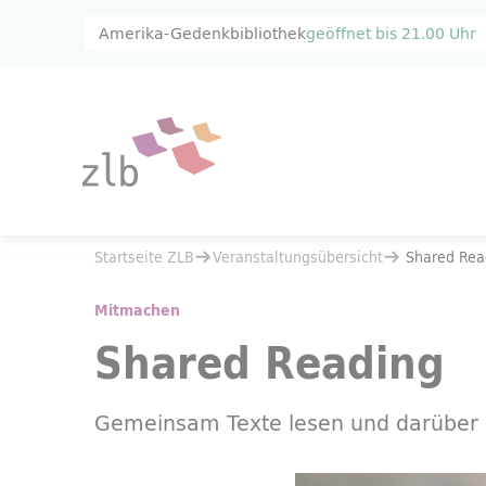
Zum Hauptinhalt springen
Zur Suche springen
Amerika-Gedenkbibliothek
geöffnet bis
21.00 Uhr
Sie befinden sich hier:
Startseite ZLB
Veranstaltungsübersicht
Sie befinden sich hier:
Startseite ZLB
Veranstaltungsübersicht
Shared Rea
Shared Reading
09.08.
Mitmachen
Shared Reading
Gemeinsam Texte lesen und darüber 