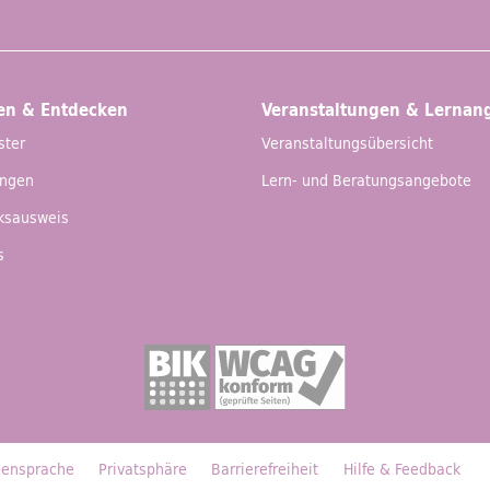
en & Entdecken
Veranstaltungen & Lernan
ster
Veranstaltungsübersicht
ungen
Lern- und Beratungsangebote
eksausweis
s
ensprache
Privatsphäre
Barrierefreiheit
Hilfe &
Feedback