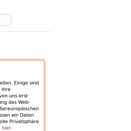
ten. Einige sind
 ihre
von uns erst
stag um 14 Uhr eine
rung des
Web
-
 Singen.
ußereuropäischen
ssen wir Daten
eite Privatsphäre
e
hier
.