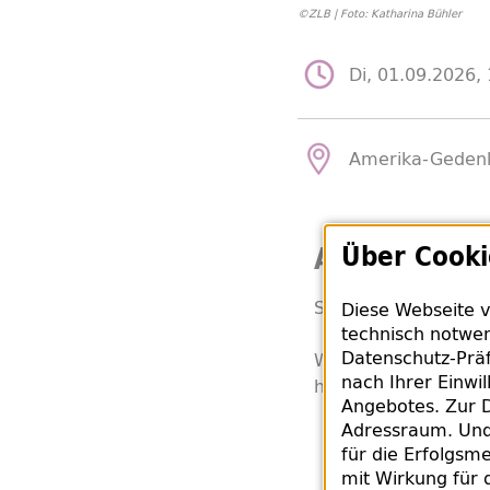
©ZLB | Foto: Katharina Bühler
Di, 01.09.2026, 
Amerika-Gedenk
Über Cooki
Allgemeine 
Sie müssen mal den 
Diese Webseite v
technisch notwen
Datenschutz-Präf
Wir bieten Ihnen in
nach Ihrer Einwi
halbstündige Auszeit
Angebotes. Zur D
Adressraum. Und 
für die Erfolgsme
mit Wirkung für 