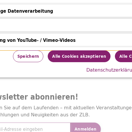
os
ge Datenverarbeitung
leitet von Maximilian Kleinert – einem erfahrenen Berlin
Datenverarbeitung
euen Song im Gepäck hat.
ung von YouTube- / Vimeo-Videos
von YouTube- / Vimeo-Videos
Auszeit für alle, die sie brauchen. Ab Februar jeden Die
Speichern
Alle Cookies akzeptieren
Alle 
Amerika-Gedenkbibliothek.
Datenschutzerklär
sletter
abonnieren!
n Sie auf dem Laufenden – mit aktuellen Veranstaltunge
hlungen und Neuigkeiten aus der ZLB.
adresse
*
Anmelden