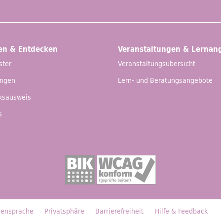
en & Entdecken
Veranstaltungen & Lernan
ster
Veranstaltungsübersicht
ungen
Lern- und Beratungsangebote
eksausweis
s
ensprache
Privatsphäre
Barrierefreiheit
Hilfe &
Feedback