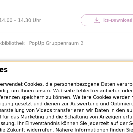
14.00 –
14.30 Uhr
ics-
Download
bibliothek |
PopUp
Gruppenraum 2
es
Infos
Kopf frei kriegen? Singen Sie mit uns!
erwendet Cookies, die personenbezogene Daten verarbei
dig, um Ihnen unsere Webseite fehlerfrei anbieten oder
erenzen speichern zu können. Weitere Cookies werden 
 der Amerika-Gedenkbibliothek (AGB) wieder jeden Dien
lligung gesetzt und dienen zur Auswertung und Optimie
. Es sind keine Vorkenntnisse nötig, lediglich Freude am
arstellung von Videos transferieren wir Daten in den a
für das Marketing und die Schaltung von Anzeigen erfa
ssung. Ihr Einverständnis können Sie jederzeit auf der S
die Zukunft widerrufen. Nähere Informationen finden Si