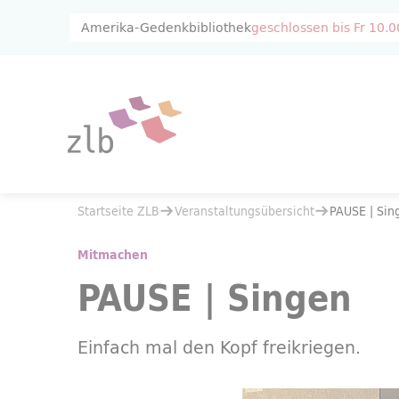
Zum Hauptinhalt springen
Zur Suche springen
Amerika-Gedenkbibliothek
geschlossen bis
Fr 10.0
Sie befinden sich hier:
Startseite ZLB
Veranstaltungsübersicht
Sie befinden sich hier:
Startseite ZLB
Veranstaltungsübersicht
PAUSE | Sin
PAUSE | Singen 01.09.
Mitmachen
PAUSE | Singen
Einfach mal den Kopf freikriegen.