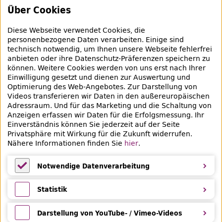
Schaufenster
Über Cookies
Empfehlungen
Diese Webseite verwendet Cookies, die
Bibliotheksausweis
personenbezogene Daten verarbeiten. Einige sind
technisch notwendig, um Ihnen unsere Webseite fehlerfrei
Highlights
anbieten oder ihre Datenschutz-Präferenzen speichern zu
können. Weitere Cookies werden von uns erst nach Ihrer
Einwilligung gesetzt und dienen zur Auswertung und
Veranstaltungen & Lernangebote
Optimierung des
Web
-Angebotes. Zur Darstellung von
Videos transferieren wir Daten in den außereuropäischen
Veranstaltungsübersicht
Adressraum. Und für das Marketing und die Schaltung von
Anzeigen erfassen wir Daten für die Erfolgsmessung. Ihr
Lern- und Beratungsangebote
Einverständnis können Sie jederzeit auf der Seite
Privatsphäre mit Wirkung für die Zukunft widerrufen.
Eltern & Kinder
Nähere Informationen finden Sie
hier
.
Ferien
Notwendige Datenverarbeitung
Medientipps und Angebote
Notwendige Datenverarbeitung
Statistik
Statistik
Darstellung von YouTube- / Vimeo-Videos