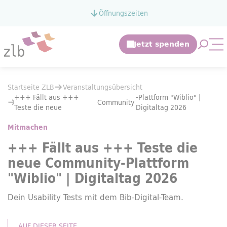
Zum Hauptinhalt springen
Öffnungszeiten
Zur Suche springen
Suche 
Mo
Sie befinden sich hier:
Startseite ZLB
Veranstaltungsübersicht
Sie befinden sich hier:
Startseite ZLB
Veranstaltungsübersicht
+++ Fällt aus +++ Teste die neue
Community
-Plattform "Wiblio" | 
+++ Fällt aus +++
-Plattform "Wiblio" |
Community
Teste die neue
Digitaltag 2026
Mitmachen
+++ Fällt aus +++ Teste die
neue
Community
-Plattform
"Wiblio" | Digitaltag 2026
Dein Usability Tests mit dem Bib-Digital-Team.
AUF DIESER SEITE