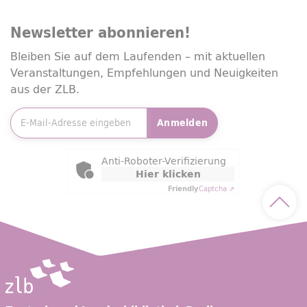
Newsletter
abonnieren!
Bleiben Sie auf dem Laufenden – mit aktuellen
Veranstaltungen, Empfehlungen und Neuigkeiten
aus der ZLB.
E-Mailadresse
*
Anmelden
Friendly Captcha
Anti-Roboter-Verifizierung
Hier klicken
Friendly
Captcha ⇗
Nach 