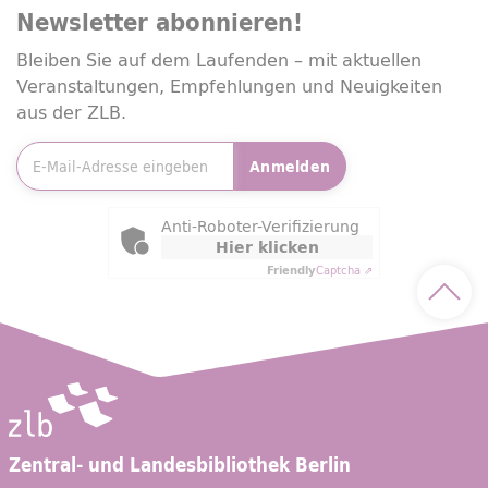
Newsletter
abonnieren!
Bleiben Sie auf dem Laufenden – mit aktuellen
Veranstaltungen, Empfehlungen und Neuigkeiten
aus der ZLB.
E-Mailadresse
*
Anmelden
Friendly Captcha
Anti-Roboter-Verifizierung
Hier klicken
Friendly
Captcha ⇗
Nach 
Zentral- und Landesbibliothek Berlin