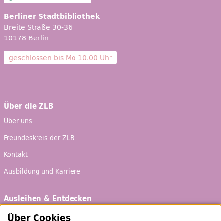
Berliner Stadtbibliothek
Breite Straße 30-36
10178 Berlin
geschlossen bis
Mo 10.00 Uhr
Über die ZLB
Über uns
Freundeskreis der ZLB
Kontakt
Ausbildung und Karriere
Ausleihen & Entdecken
Schaufenster
Über Cookies