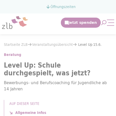
Zum Hauptinhalt springen
Öffnungszeiten
Zur Suche springen
Suche 
Mo
Sie befinden sich hier:
Startseite ZLB
Veranstaltungsübersicht
Sie befinden sich hier:
Startseite ZLB
Veranstaltungsübersicht
Level Up
15.6.
Level Up
15.6.
Beratung
Level Up
: Schule
durchgespielt, was jetzt?
Bewerbungs- und Berufscoaching für Jugendliche ab
14 Jahren
AUF DIESER SEITE
Allgemeine Infos