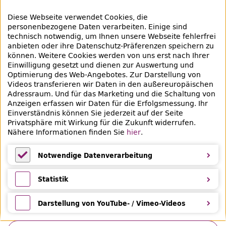
Empfehlungen
Diese Webseite verwendet Cookies, die
Bibliotheksausweis
personenbezogene Daten verarbeiten. Einige sind
technisch notwendig, um Ihnen unsere Webseite fehlerfrei
Highlights
anbieten oder ihre Datenschutz-Präferenzen speichern zu
können. Weitere Cookies werden von uns erst nach Ihrer
Einwilligung gesetzt und dienen zur Auswertung und
Veranstaltungen & Lernangebote
Optimierung des
Web
-Angebotes. Zur Darstellung von
Videos transferieren wir Daten in den außereuropäischen
Veranstaltungsübersicht
Adressraum. Und für das Marketing und die Schaltung von
Anzeigen erfassen wir Daten für die Erfolgsmessung. Ihr
Lern- und Beratungsangebote
Einverständnis können Sie jederzeit auf der Seite
Privatsphäre mit Wirkung für die Zukunft widerrufen.
Nähere Informationen finden Sie
hier
.
Eltern & Kinder
Ferien
Notwendige Datenverarbeitung
Medientipps und Angebote
Notwendige Datenverarbeitung
Statistik
Statistik
Darstellung von YouTube- / Vimeo-Videos
Darstellung von YouTube- / Vimeo-Videos