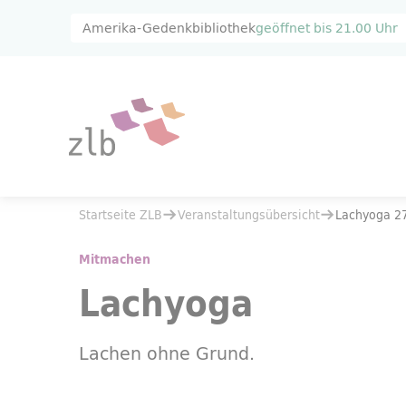
Zum Hauptinhalt springen
Zur Suche springen
Amerika-Gedenkbibliothek
geöffnet bis
21.00 Uhr
Sie befinden sich hier:
Startseite ZLB
Veranstaltungsübersicht
Sie befinden sich hier:
Startseite ZLB
Veranstaltungsübersicht
Lachyoga 27
Lachyoga 27.09.
Mitmachen
Lachyoga
Lachen ohne Grund.