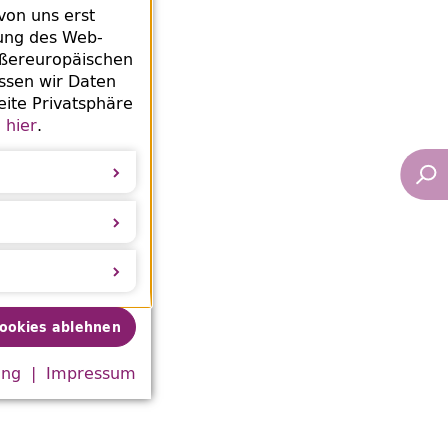
von uns erst
rung des
Web
-
ußereuropäischen
ssen wir Daten
eite Privatsphäre
e
hier
.
Cookies ablehnen
ung
Impressum