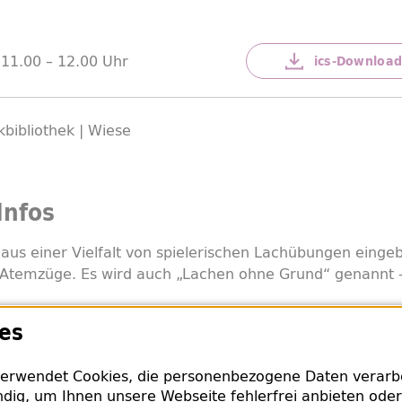
 11.00 –
12.00 Uhr
ics-
Downloa
ibliothek | Wiese
Infos
aus einer Vielfalt von spielerischen Lachübungen eingeb
 Atemzüge. Es wird auch „Lachen ohne Grund“ genannt –
es
iges Lachen verbessert und stärkt u.a. die Durchblutung
g, das Herz-Kreislauf-System und die körpereigenen Ab
erwendet Cookies, die personenbezogene Daten verarbei
efreit und entspannt. Es ist eine heitere Form der Medit
dig, um Ihnen unsere Webseite fehlerfrei anbieten oder