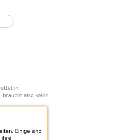
d
ettet in
 braucht also keine
, die
wehrkräfte. Vor
ten. Einige sind
ation, die uns
 ihre