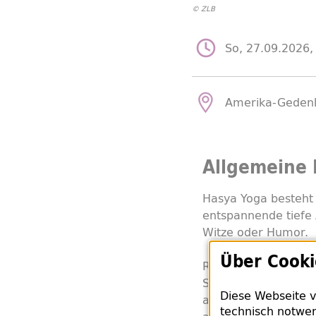
© ZLB
So, 27.09.2026,
Amerika-Gedenkb
Allgemeine 
Hasya Yoga besteht 
entspannende tiefe
Witze oder Humor.
Über Cooki
Regelmäßiges, kräft
Sauerstoffversorgun
Diese Webseite v
allem aber: Lachen b
technisch notwen