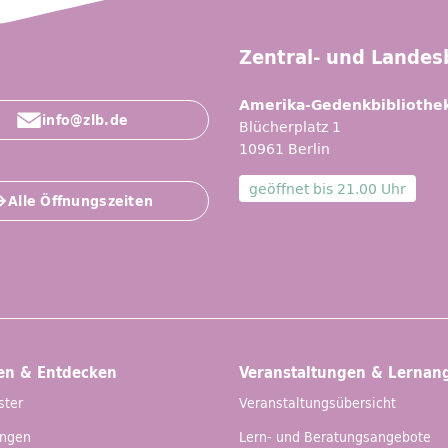
Zentral- und Landesb
Amerika-Gedenkbibliothe
info@zlb.de
Blücherplatz 1
10961 Berlin
geöffnet bis
21.00 Uhr
Alle Öffnungszeiten
en & Entdecken
Veranstaltungen & Lernan
ster
Veranstaltungsübersicht
ungen
Lern- und Beratungsangebote