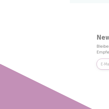
New
Bleibe
Empfe
E-Mail
Friend