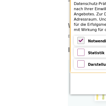
augenblicklich in di
Datenschutz-Präf
nach Ihrer Einwi
Angebotes. Zur D
Adressraum. Und 
Weitere Inf
für die Erfolgsme
mit Wirkung für 
Bringen Sie sich etw
Notwendi
In Kooperat
Notwendige 
Statistik
Statistik
Darstell
Darstellung 