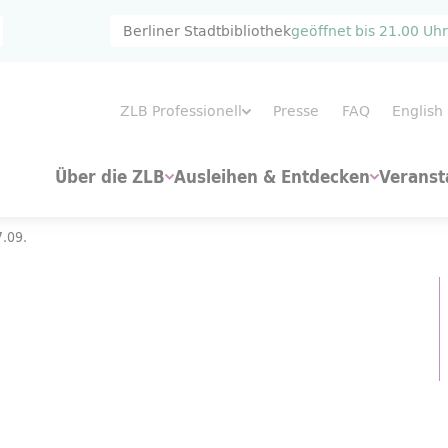
Berliner Stadtbibliothek
geöffnet bis
21.00 Uhr
ZLB Professionell
Presse
FAQ
English
Über die ZLB
Ausleihen & Entdecken
Veranst
.09.