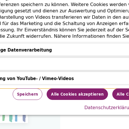
e Gegenwart bringt.
erenzen speichern zu können. Weitere Cookies werden 
lligung gesetzt und dienen zur Auswertung und Optimie
arstellung von Videos transferieren wir Daten in den a
für das Marketing und die Schaltung von Anzeigen erfa
os
ssung. Ihr Einverständnis können Sie jederzeit auf der S
die Zukunft widerrufen. Nähere Informationen finden Si
as zu trinken mit.
ge Datenverarbeitung
ion mit
Datenverarbeitung
ung von YouTube- / Vimeo-Videos
von YouTube- / Vimeo-Videos
Speichern
Alle Cookies akzeptieren
Alle 
Datenschutzerklär