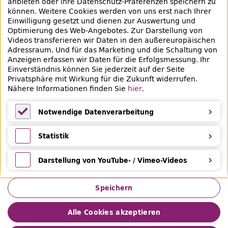
anbieten oder ihre Datenschutz-Präferenzen speichern zu
können. Weitere Cookies werden von uns erst nach Ihrer
Einwilligung gesetzt und dienen zur Auswertung und
Veranstaltungen & Lernangebote
Optimierung des
Web
-Angebotes. Zur Darstellung von
Videos transferieren wir Daten in den außereuropäischen
Veranstaltungsübersicht
Adressraum. Und für das Marketing und die Schaltung von
Anzeigen erfassen wir Daten für die Erfolgsmessung. Ihr
Lern- und Beratungsangebote
Einverständnis können Sie jederzeit auf der Seite
Privatsphäre mit Wirkung für die Zukunft widerrufen.
Nähere Informationen finden Sie
hier
.
Eltern & Kinder
Ferien
Notwendige Datenverarbeitung
Medientipps und Angebote
Notwendige Datenverarbeitung
Statistik
Statistik
Darstellung von YouTube- / Vimeo-Videos
Darstellung von YouTube- / Vimeo-Videos
Speichern
Alle Cookies akzeptieren
Impressum
Datenschutz
Leichte Sprache