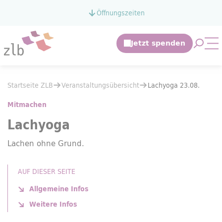
Zum Hauptinhalt springen
Öffnungszeiten
Zur Suche springen
Suche 
Mo
Sie befinden sich hier:
Startseite ZLB
Veranstaltungsübersicht
Sie befinden sich hier:
Startseite ZLB
Veranstaltungsübersicht
Lachyoga 23.08.
Lachyoga 23.08.
Mitmachen
Lachyoga
Lachen ohne Grund.
AUF DIESER SEITE
Allgemeine Infos
Weitere Infos