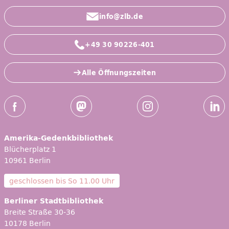
info@zlb.de
+49 30 90226-401
Alle Öffnungszeiten
Social-Media Kanäle der ZLB
Facebook
Mastodon
Instagram
Linked
Amerika-Gedenkbibliothek
Blücherplatz 1
10961 Berlin
geschlossen bis
So 11.00 Uhr
Berliner Stadtbibliothek
Breite Straße 30-36
10178 Berlin