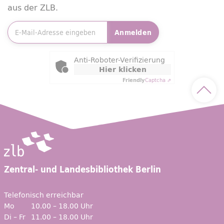
aus der ZLB.
E-Mailadresse
*
Anmelden
Friendly Captcha
Anti-Roboter-Verifizierung
Hier klicken
Friendly
Captcha ⇗
Nach 
Zentral- und Landesbibliothek Berlin
Telefonisch erreichbar
Mo
10.00 – 18.00 Uhr
Di – Fr
11.00 – 18.00 Uhr