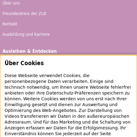
Über uns
Freundeskreis der ZLB
Kontakt
Ausbildung und Karriere
Ausleihen & Entdecken
Schaufenster
Über Cookies
Empfehlungen
Diese Webseite verwendet Cookies, die
Bibliotheksausweis
personenbezogene Daten verarbeiten. Einige sind
technisch notwendig, um Ihnen unsere Webseite fehlerfrei
Highlights
anbieten oder ihre Datenschutz-Präferenzen speichern zu
können. Weitere Cookies werden von uns erst nach Ihrer
Einwilligung gesetzt und dienen zur Auswertung und
Veranstaltungen & Lernangebote
Optimierung des
Web
-Angebotes. Zur Darstellung von
Videos transferieren wir Daten in den außereuropäischen
Veranstaltungsübersicht
Adressraum. Und für das Marketing und die Schaltung von
Anzeigen erfassen wir Daten für die Erfolgsmessung. Ihr
Lern- und Beratungsangebote
Einverständnis können Sie jederzeit auf der Seite