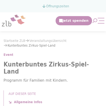
Zum Hauptinhalt springen
Öffnungszeiten
Zur Suche springen
Suche 
Mo
Sie befinden sich hier:
Startseite ZLB
Veranstaltungsübersicht
Sie befinden sich hier:
Startseite ZLB
Veranstaltungsübersicht
Kunterbuntes Zirkus-Spiel-Land
Kunterbuntes Zirkus-Spiel-Land
Event
Kunterbuntes Zirkus-Spiel-
Land
Programm für Familien mit Kindern.
AUF DIESER SEITE
Allgemeine Infos