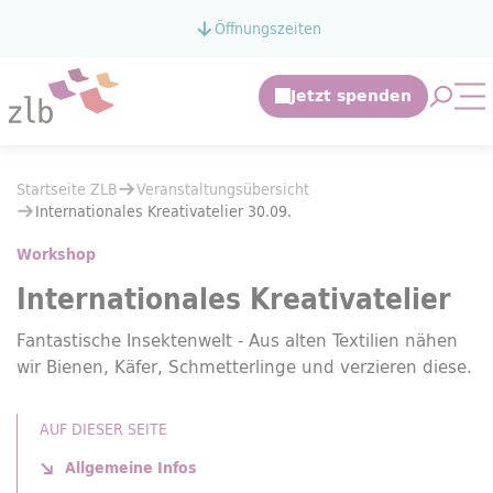
Zum Hauptinhalt springen
Öffnungszeiten
Zur Suche springen
Suche 
Mo
Sie befinden sich hier:
Startseite ZLB
Veranstaltungsübersicht
Sie befinden sich hier:
Startseite ZLB
Veranstaltungsübersicht
Internationales Kreativatelier 30.09.
Internationales Kreativatelier 30.09.
Workshop
Internationales Kreativatelier
Fantastische Insektenwelt - Aus alten Textilien nähen
wir Bienen, Käfer, Schmetterlinge und verzieren diese.
AUF DIESER SEITE
Allgemeine Infos