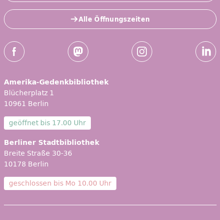
Alle Öffnungszeiten
Social-Media Kanäle der ZLB
Facebook
Mastodon
Instagram
Linked
Amerika-Gedenkbibliothek
Blücherplatz 1
10961 Berlin
geöffnet bis
17.00 Uhr
Berliner Stadtbibliothek
Breite Straße 30-36
10178 Berlin
geschlossen bis
Mo 10.00 Uhr