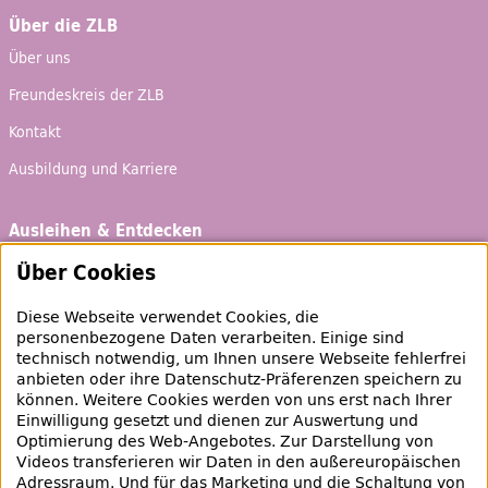
Über die ZLB
Über uns
Freundeskreis der ZLB
Kontakt
Ausbildung und Karriere
Ausleihen & Entdecken
Schaufenster
Über Cookies
Empfehlungen
Diese Webseite verwendet Cookies, die
Bibliotheksausweis
personenbezogene Daten verarbeiten. Einige sind
technisch notwendig, um Ihnen unsere Webseite fehlerfrei
Highlights
anbieten oder ihre Datenschutz-Präferenzen speichern zu
können. Weitere Cookies werden von uns erst nach Ihrer
Einwilligung gesetzt und dienen zur Auswertung und
Veranstaltungen & Lernangebote
Optimierung des
Web
-Angebotes. Zur Darstellung von
Videos transferieren wir Daten in den außereuropäischen
Veranstaltungsübersicht
Adressraum. Und für das Marketing und die Schaltung von