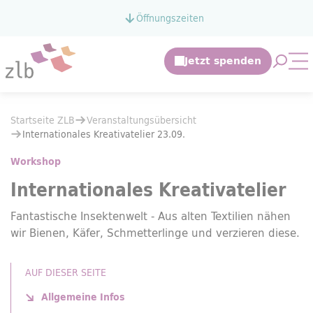
Zum Hauptinhalt springen
Öffnungszeiten
Zur Suche springen
Suche 
Mo
Sie befinden sich hier:
Startseite ZLB
Veranstaltungsübersicht
Sie befinden sich hier:
Startseite ZLB
Veranstaltungsübersicht
Internationales Kreativatelier 23.09.
Internationales Kreativatelier 23.09.
Workshop
Internationales Kreativatelier
Fantastische Insektenwelt - Aus alten Textilien nähen
wir Bienen, Käfer, Schmetterlinge und verzieren diese.
AUF DIESER SEITE
Allgemeine Infos