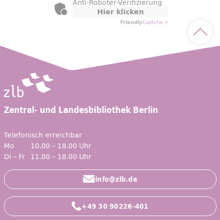
Anti-Roboter-Verifizierung
Hier klicken
Friendly
Captcha ⇗
Nach 
Zentral- und Landesbibliothek Berlin
Telefonisch erreichbar
Mo
10.00 – 18.00 Uhr
Di – Fr
11.00 – 18.00 Uhr
info@zlb.de
+49 30 90226-401