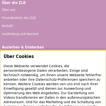
Über die ZLB
Über uns
Freundeskreis der ZLB
Kontakt
Ausbildung und Karriere
Ausleihen & Entdecken
Schaufenster
Über Cookies
Empfehlungen
Diese Webseite verwendet Cookies, die
Bibliotheksausweis
personenbezogene Daten verarbeiten. Einige sind
technisch notwendig, um Ihnen unsere Webseite fehlerfrei
Highlights
anbieten oder ihre Datenschutz-Präferenzen speichern zu
können. Weitere Cookies werden von uns erst nach Ihrer
Einwilligung gesetzt und dienen zur Auswertung und
Veranstaltungen & Lernangebote
Optimierung des
Web
-Angebotes. Zur Darstellung von
Videos transferieren wir Daten in den außereuropäischen
Veranstaltungsübersicht
Adressraum. Und für das Marketing und die Schaltung von