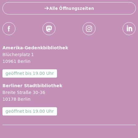
Alle Öffnungszeiten
Social-Media Kanäle der ZLB
Facebook
Mastodon
Instagram
Linked
Amerika-Gedenkbibliothek
Blücherplatz 1
10961 Berlin
geöffnet bis
19.00 Uhr
Berliner Stadtbibliothek
Breite Straße 30-36
10178 Berlin
geöffnet bis
19.00 Uhr