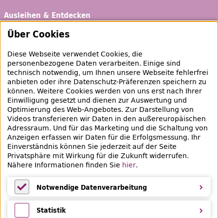
Ausleihen & Entdecken
Schaufenster
Über Cookies
Empfehlungen
Diese Webseite verwendet Cookies, die
Bibliotheksausweis
personenbezogene Daten verarbeiten. Einige sind
technisch notwendig, um Ihnen unsere Webseite fehlerfrei
Highlights
anbieten oder ihre Datenschutz-Präferenzen speichern zu
können. Weitere Cookies werden von uns erst nach Ihrer
Einwilligung gesetzt und dienen zur Auswertung und
Veranstaltungen & Lernangebote
Optimierung des
Web
-Angebotes. Zur Darstellung von
Videos transferieren wir Daten in den außereuropäischen
Veranstaltungsübersicht
Adressraum. Und für das Marketing und die Schaltung von
Anzeigen erfassen wir Daten für die Erfolgsmessung. Ihr
Lern- und Beratungsangebote
Einverständnis können Sie jederzeit auf der Seite
Privatsphäre mit Wirkung für die Zukunft widerrufen.
Eltern & Kinder
Nähere Informationen finden Sie
hier
.
Ferien
Notwendige Datenverarbeitung
Medientipps und Angebote
Notwendige Datenverarbeitung
Statistik