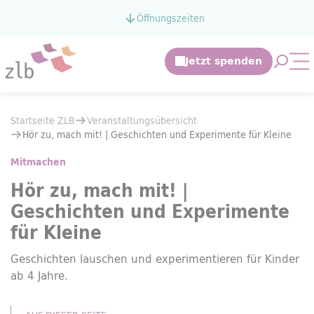
Zum Hauptinhalt springen
Öffnungszeiten
Zur Suche springen
Suche 
Mo
Sie befinden sich hier:
Startseite ZLB
Veranstaltungsübersicht
Sie befinden sich hier:
Startseite ZLB
Veranstaltungsübersicht
Hör zu, mach mit! | Geschichten und Experimente für Kleine
Hör zu, mach mit! | Geschichten und Experimente für Kleine
Mitmachen
Hör zu, mach mit! |
Geschichten und Experimente
für Kleine
Geschichten lauschen und experimentieren für Kinder
ab 4 Jahre.