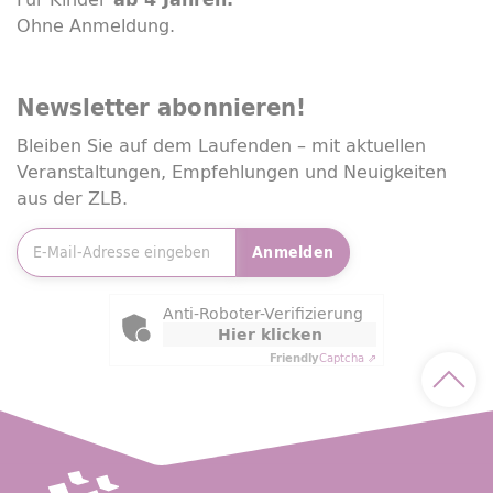
Ohne Anmeldung.
Newsletter
abonnieren!
Bleiben Sie auf dem Laufenden – mit aktuellen
Veranstaltungen, Empfehlungen und Neuigkeiten
aus der ZLB.
E-Mailadresse
*
Anmelden
Friendly Captcha
Anti-Roboter-Verifizierung
Hier klicken
Friendly
Captcha ⇗
Nach 