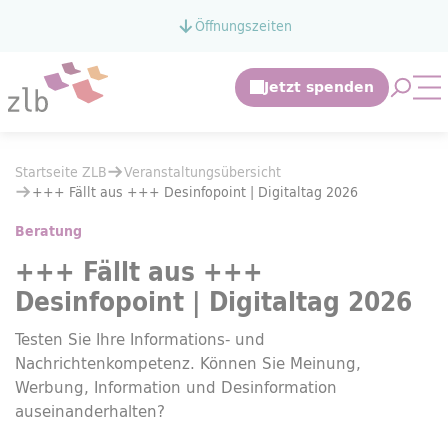
Zum Hauptinhalt springen
Öffnungszeiten
Zur Suche springen
Suche 
Mo
Sie befinden sich hier:
Startseite ZLB
Veranstaltungsübersicht
Sie befinden sich hier:
Startseite ZLB
Veranstaltungsübersicht
+++ Fällt aus +++ Desinfopoint | Digitaltag 2026
+++ Fällt aus +++ Desinfopoint | Digitaltag 2026
Beratung
+++ Fällt aus +++
Desinfopoint | Digitaltag 2026
Testen Sie Ihre Informations- und
Nachrichtenkompetenz. Können Sie Meinung,
Werbung, Information und Desinformation
auseinanderhalten?