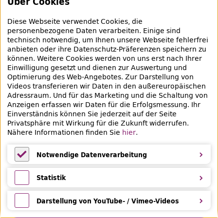
Über Cookies
Empfehlungen
Diese Webseite verwendet Cookies, die
Bibliotheksausweis
personenbezogene Daten verarbeiten. Einige sind
technisch notwendig, um Ihnen unsere Webseite fehlerfrei
Highlights
anbieten oder ihre Datenschutz-Präferenzen speichern zu
können. Weitere Cookies werden von uns erst nach Ihrer
Einwilligung gesetzt und dienen zur Auswertung und
Veranstaltungen & Lernangebote
Optimierung des
Web
-Angebotes. Zur Darstellung von
Videos transferieren wir Daten in den außereuropäischen
Veranstaltungsübersicht
Adressraum. Und für das Marketing und die Schaltung von
Anzeigen erfassen wir Daten für die Erfolgsmessung. Ihr
Lern- und Beratungsangebote
Einverständnis können Sie jederzeit auf der Seite
Privatsphäre mit Wirkung für die Zukunft widerrufen.
Nähere Informationen finden Sie
hier
.
Eltern & Kinder
Ferien
Notwendige Datenverarbeitung
Medientipps und Angebote
Notwendige Datenverarbeitung
Statistik
Statistik
Darstellung von YouTube- / Vimeo-Videos
Darstellung von YouTube- / Vimeo-Videos