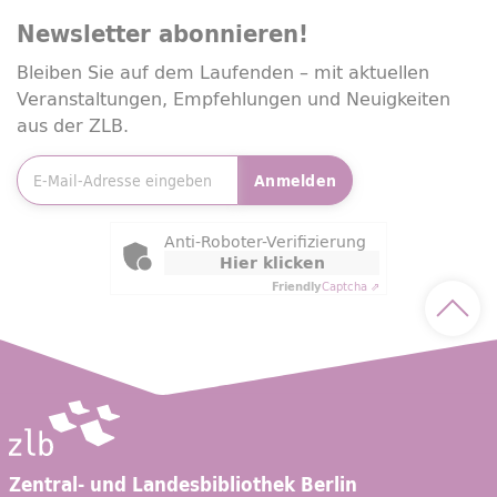
Newsletter
abonnieren!
Bleiben Sie auf dem Laufenden – mit aktuellen
Veranstaltungen, Empfehlungen und Neuigkeiten
aus der ZLB.
E-Mailadresse
*
Anmelden
Friendly Captcha
Anti-Roboter-Verifizierung
Hier klicken
Friendly
Captcha ⇗
Nach 
Zentral- und Landesbibliothek Berlin