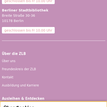
geschlossen bis
Fr 10.00 Uhr
Berliner Stadtbibliothek
Breite Straße 30-36
10178 Berlin
geschlossen bis
Fr 10.00 Uhr
Über die ZLB
Über uns
Freundeskreis der ZLB
Kontakt
Ausbildung und Karriere
Ausleihen & Entdecken
Schaufenster