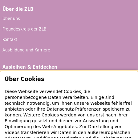
Über die ZLB
Über uns
Freundeskreis der ZLB
Kontakt
Ausbildung und Karriere
Ausleihen & Entdecken
Schaufenster
Über Cookies
Empfehlungen
Diese Webseite verwendet Cookies, die
Bibliotheksausweis
personenbezogene Daten verarbeiten. Einige sind
technisch notwendig, um Ihnen unsere Webseite fehlerfrei
Highlights
anbieten oder ihre Datenschutz-Präferenzen speichern zu
können. Weitere Cookies werden von uns erst nach Ihrer
Einwilligung gesetzt und dienen zur Auswertung und
Veranstaltungen & Lernangebote
Optimierung des
Web
-Angebotes. Zur Darstellung von
Videos transferieren wir Daten in den außereuropäischen
Veranstaltungsübersicht