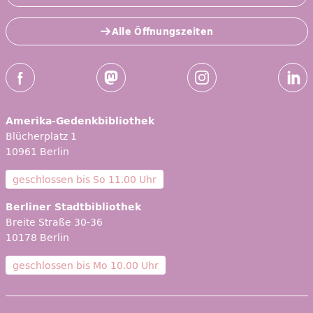
Alle Öffnungszeiten
Social-Media Kanäle der ZLB
Facebook
Mastodon
Instagram
Linked
Amerika-Gedenkbibliothek
Blücherplatz 1
10961 Berlin
geschlossen bis
So 11.00 Uhr
Berliner Stadtbibliothek
Breite Straße 30-36
10178 Berlin
geschlossen bis
Mo 10.00 Uhr