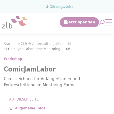
Zum Hauptinhalt springen
Öffnungszeiten
Zur Suche springen
Suche 
Mo
Sie befinden sich hier:
Startseite ZLB
Veranstaltungsübersicht
Sie befinden sich hier:
Startseite ZLB
Veranstaltungsübersicht
ComicJamLabor ohne
Mentoring
11.06.
ComicJamLabor ohne
Mentoring
11.06.
Workshop
ComicJamLabor
Comiczeichnen für Anfänger*innen und
Fortgeschrittene im
Mentoring
-Format.
AUF DIESER SEITE
Allgemeine Infos