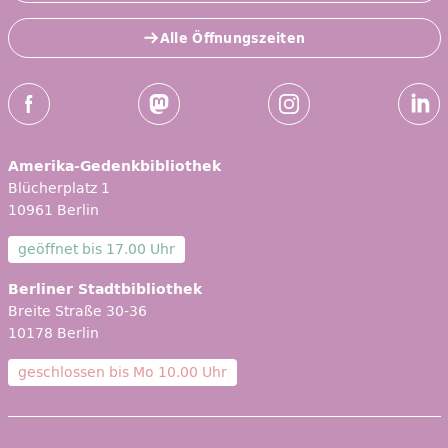
Alle Öffnungszeiten
Social-Media Kanäle der ZLB
Facebook
Mastodon
Instagram
Linked
Amerika-Gedenkbibliothek
Blücherplatz 1
10961 Berlin
geöffnet bis
17.00 Uhr
Berliner Stadtbibliothek
Breite Straße 30-36
10178 Berlin
geschlossen bis
Mo 10.00 Uhr