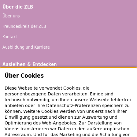
Über die ZLB
Über uns
Freundeskreis der ZLB
Kontakt
Ausbildung und Karriere
Ausleihen & Entdecken
Schaufenster
Über Cookies
Empfehlungen
Diese Webseite verwendet Cookies, die
personenbezogene Daten verarbeiten. Einige sind
Bibliotheksausweis
technisch notwendig, um Ihnen unsere Webseite fehlerfrei
Highlights
anbieten oder ihre Datenschutz-Präferenzen speichern zu
können. Weitere Cookies werden von uns erst nach Ihrer
Einwilligung gesetzt und dienen zur Auswertung und
Veranstaltungen & Lernangebote
Optimierung des
Web
-Angebotes. Zur Darstellung von
Videos transferieren wir Daten in den außereuropäischen
Veranstaltungsübersicht
Adressraum. Und für das Marketing und die Schaltung von