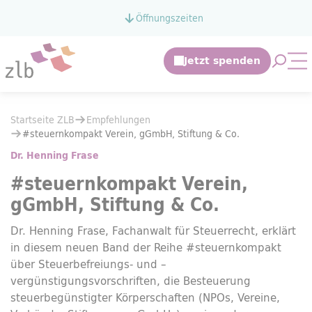
Zum Hauptinhalt springen
Öffnungszeiten
Zur Suche springen
Suche 
Mo
Sie befinden sich hier:
Startseite ZLB
Empfehlungen
Sie befinden sich hier:
Startseite ZLB
Empfehlungen
#steuernkompakt Verein, gGmbH, Stiftung & Co.
#steuernkompakt Verein, gGmbH, Stiftung & Co.
Dr. Henning Frase
#steuernkompakt Verein,
gGmbH, Stiftung & Co.
Dr. Henning Frase, Fachanwalt für Steuerrecht, erklärt
in diesem neuen Band der Reihe #steuernkompakt
über Steuerbefreiungs- und –
vergünstigungsvorschriften, die Besteuerung
steuerbegünstigter Körperschaften (NPOs, Vereine,