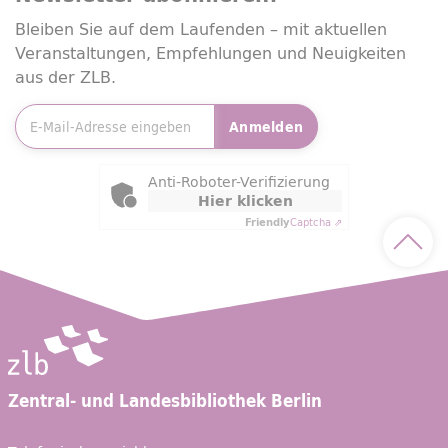
Bleiben Sie auf dem Laufenden – mit aktuellen
Veranstaltungen, Empfehlungen und Neuigkeiten
aus der ZLB.
E-Mailadresse
*
Anmelden
Friendly Captcha
Anti-Roboter-Verifizierung
Hier klicken
Friendly
Captcha ⇗
Nach 
Zentral- und Landesbibliothek Berlin