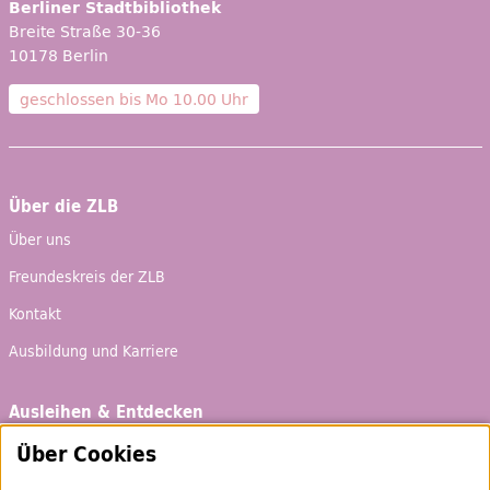
Berliner Stadtbibliothek
Breite Straße 30-36
10178 Berlin
geschlossen bis
Mo 10.00 Uhr
Über die ZLB
Über uns
Freundeskreis der ZLB
Kontakt
Ausbildung und Karriere
Ausleihen & Entdecken
Schaufenster
Über Cookies
Empfehlungen