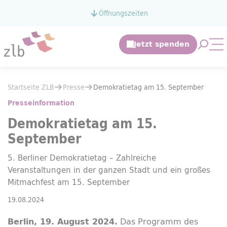
Zum Hauptinhalt springen
Öffnungszeiten
Zur Suche springen
Suche 
Mo
Sie befinden sich hier:
Startseite ZLB
Presse
Sie befinden sich hier:
Startseite ZLB
Presse
Demokratietag am 15. September
Demokratietag am 15. September
Presseinformation
Demokratietag am 15.
September
5. Berliner Demokratietag – Zahlreiche
Veranstaltungen in der ganzen Stadt und ein großes
Mitmachfest am 15. September
19.08.2024
Das Programm des
Berlin, 19. August 2024.