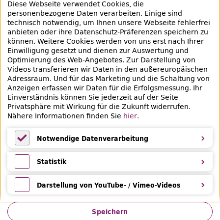
Diese Webseite verwendet Cookies, die
Bibliotheksausweis
personenbezogene Daten verarbeiten. Einige sind
technisch notwendig, um Ihnen unsere Webseite fehlerfrei
Highlights
anbieten oder ihre Datenschutz-Präferenzen speichern zu
können. Weitere Cookies werden von uns erst nach Ihrer
Einwilligung gesetzt und dienen zur Auswertung und
Veranstaltungen & Lernangebote
Optimierung des
Web
-Angebotes. Zur Darstellung von
Videos transferieren wir Daten in den außereuropäischen
Veranstaltungsübersicht
Adressraum. Und für das Marketing und die Schaltung von
Anzeigen erfassen wir Daten für die Erfolgsmessung. Ihr
Lern- und Beratungsangebote
Einverständnis können Sie jederzeit auf der Seite
Privatsphäre mit Wirkung für die Zukunft widerrufen.
Eltern & Kinder
Nähere Informationen finden Sie
hier
.
Ferien
Notwendige Datenverarbeitung
Medientipps und Angebote
Notwendige Datenverarbeitung
Statistik
Statistik
Darstellung von YouTube- / Vimeo-Videos
Darstellung von YouTube- / Vimeo-Videos
Speichern