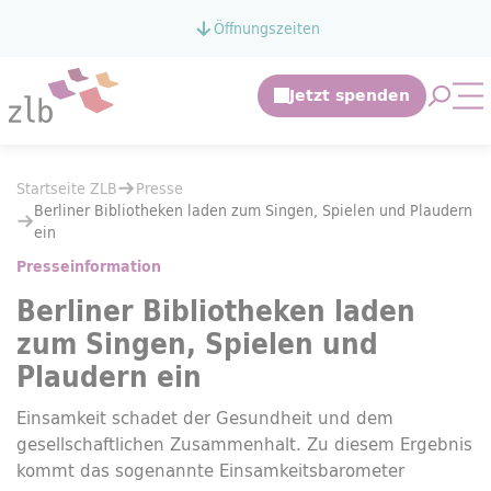
Zum Hauptinhalt springen
Öffnungszeiten
Zur Suche springen
Suche 
Mo
Sie befinden sich hier:
Startseite ZLB
Presse
Sie befinden sich hier:
Startseite ZLB
Presse
Berliner Bibliotheken laden zum Singen, Spielen und Plaudern ein
Berliner Bibliotheken laden zum Singen, Spielen und Plaudern
ein
Presseinformation
Berliner Bibliotheken laden
zum Singen, Spielen und
Plaudern ein
Einsamkeit schadet der Gesundheit und dem
gesellschaftlichen Zusammenhalt. Zu diesem Ergebnis
kommt das sogenannte Einsamkeitsbarometer