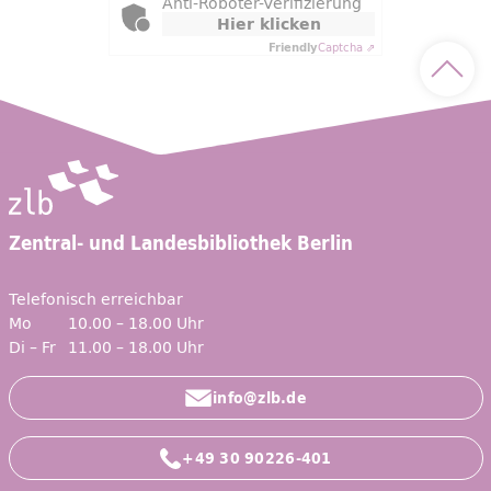
Anti-Roboter-Verifizierung
Hier klicken
Friendly
Captcha ⇗
Nach 
Zentral- und Landesbibliothek Berlin
Telefonisch erreichbar
Mo
10.00 – 18.00 Uhr
Di – Fr
11.00 – 18.00 Uhr
info@zlb.de
+49 30 90226-401