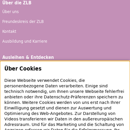
Über die ZLB
Über uns
Freundeskreis der ZLB
Kontakt
Ausbildung und Karriere
Ausleihen & Entdecken
Schaufenster
Über Cookies
Empfehlungen
Diese Webseite verwendet Cookies, die
Bibliotheksausweis
personenbezogene Daten verarbeiten. Einige sind
technisch notwendig, um Ihnen unsere Webseite fehlerfrei
Highlights
anbieten oder ihre Datenschutz-Präferenzen speichern zu
können. Weitere Cookies werden von uns erst nach Ihrer
Einwilligung gesetzt und dienen zur Auswertung und
Veranstaltungen & Lernangebote
Optimierung des
Web
-Angebotes. Zur Darstellung von
Videos transferieren wir Daten in den außereuropäischen
Veranstaltungsübersicht
Adressraum. Und für das Marketing und die Schaltung von