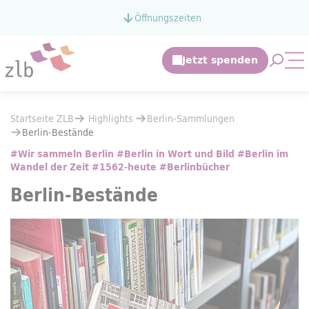
Zum Hauptinhalt springen
Öffnungszeiten
Zur Suche springen
Suche 
Mo
Sie befinden sich hier:
Startseite ZLB
Highlights
Sie befinden sich hier:
Startseite ZLB
Highlights
Berlin-Sammlungen
Berlin-Sammlungen
Berlin-Bestände
Berlin-Bestände
#Wir sammeln Berlin #Berlin in Wort und Bild #Berlin im
Wandel der Zeit #1562-heute #Berlinbücher
Berlin-Bestände