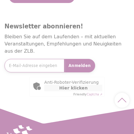
Newsletter
abonnieren!
Bleiben Sie auf dem Laufenden – mit aktuellen
Veranstaltungen, Empfehlungen und Neuigkeiten
aus der ZLB.
E-Mailadresse
*
Anmelden
Friendly Captcha
Anti-Roboter-Verifizierung
Hier klicken
Friendly
Captcha ⇗
Nach 