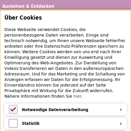
Ausleihen & Entdecken
Schaufenster
Über Cookies
Empfehlungen
Diese Webseite verwendet Cookies, die
Bibliotheksausweis
personenbezogene Daten verarbeiten. Einige sind
technisch notwendig, um Ihnen unsere Webseite fehlerfrei
Highlights
anbieten oder ihre Datenschutz-Präferenzen speichern zu
können. Weitere Cookies werden von uns erst nach Ihrer
Einwilligung gesetzt und dienen zur Auswertung und
Veranstaltungen & Lernangebote
Optimierung des
Web
-Angebotes. Zur Darstellung von
Videos transferieren wir Daten in den außereuropäischen
Veranstaltungsübersicht
Adressraum. Und für das Marketing und die Schaltung von
Anzeigen erfassen wir Daten für die Erfolgsmessung. Ihr
Lern- und Beratungsangebote
Einverständnis können Sie jederzeit auf der Seite
Privatsphäre mit Wirkung für die Zukunft widerrufen.
Eltern & Kinder
Nähere Informationen finden Sie
hier
.
Ferien
Notwendige Datenverarbeitung
Medientipps und Angebote
Notwendige Datenverarbeitung
Statistik