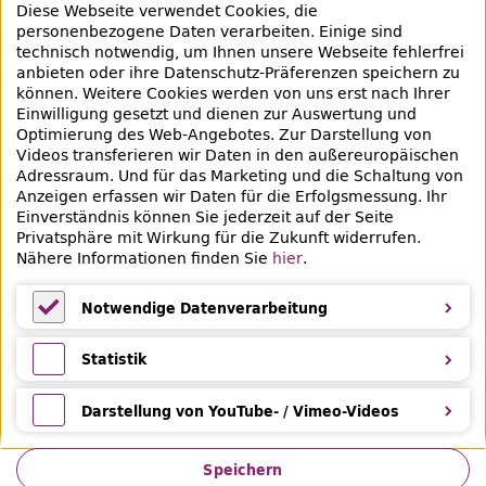
Diese Webseite verwendet Cookies, die
Bibliotheksausweis
personenbezogene Daten verarbeiten. Einige sind
technisch notwendig, um Ihnen unsere Webseite fehlerfrei
Highlights
anbieten oder ihre Datenschutz-Präferenzen speichern zu
können. Weitere Cookies werden von uns erst nach Ihrer
Einwilligung gesetzt und dienen zur Auswertung und
Veranstaltungen & Lernangebote
Optimierung des
Web
-Angebotes. Zur Darstellung von
Videos transferieren wir Daten in den außereuropäischen
Veranstaltungsübersicht
Adressraum. Und für das Marketing und die Schaltung von
Anzeigen erfassen wir Daten für die Erfolgsmessung. Ihr
Lern- und Beratungsangebote
Einverständnis können Sie jederzeit auf der Seite
Privatsphäre mit Wirkung für die Zukunft widerrufen.
Eltern & Kinder
Nähere Informationen finden Sie
hier
.
Ferien
Notwendige Datenverarbeitung
Medientipps und Angebote
Notwendige Datenverarbeitung
Statistik
Statistik
Darstellung von YouTube- / Vimeo-Videos
Darstellung von YouTube- / Vimeo-Videos
Speichern