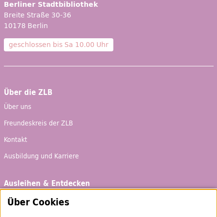
Berliner Stadtbibliothek
Breite Straße 30-36
10178 Berlin
geschlossen bis
Sa 10.00 Uhr
Über die ZLB
Über uns
Freundeskreis der ZLB
Kontakt
Ausbildung und Karriere
Ausleihen & Entdecken
Schaufenster
Über Cookies
Empfehlungen