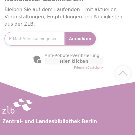
Bleiben Sie auf dem Laufenden – mit aktuellen
Veranstaltungen, Empfehlungen und Neuigkeiten
aus der ZLB.
E-Mailadresse
*
Anmelden
Friendly Captcha
Anti-Roboter-Verifizierung
Hier klicken
Friendly
Captcha ⇗
Nach 
Zentral- und Landesbibliothek Berlin