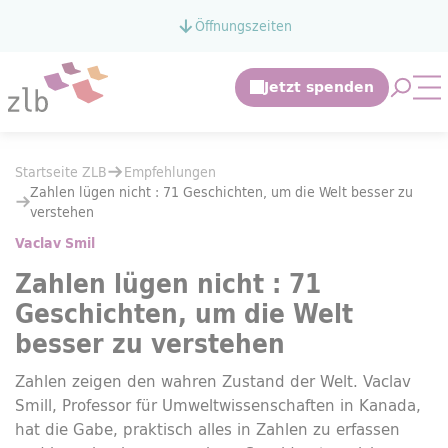
Zum Hauptinhalt springen
Öffnungszeiten
Zur Suche springen
Suche 
Mo
Sie befinden sich hier:
Startseite ZLB
Empfehlungen
Sie befinden sich hier:
Startseite ZLB
Empfehlungen
Zahlen lügen nicht : 71 Geschichten, um die Welt besser zu verstehe
Zahlen lügen nicht : 71 Geschichten, um die Welt besser zu
verstehen
Vaclav Smil
Zahlen lügen nicht : 71
Geschichten, um die Welt
besser zu verstehen
Zahlen zeigen den wahren Zustand der Welt. Vaclav
Smill, Professor für Umweltwissenschaften in Kanada,
hat die Gabe, praktisch alles in Zahlen zu erfassen