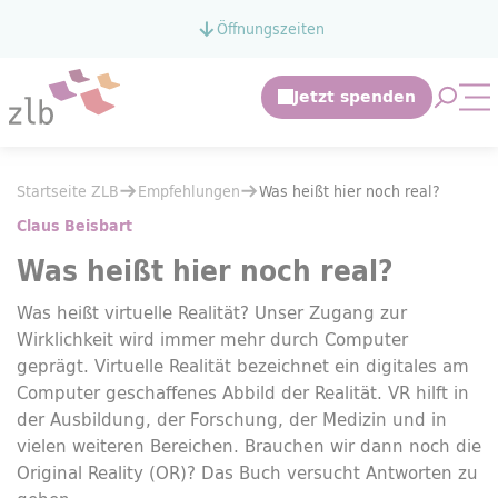
Zum Hauptinhalt springen
Öffnungszeiten
Zur Suche springen
Suche 
Mo
Sie befinden sich hier:
Startseite ZLB
Empfehlungen
Sie befinden sich hier:
Startseite ZLB
Empfehlungen
Was heißt hier noch real?
Was heißt hier noch real?
Claus Beisbart
Was heißt hier noch real?
Was heißt virtuelle Realität? Unser Zugang zur
Wirklichkeit wird immer mehr durch Computer
geprägt. Virtuelle Realität bezeichnet ein digitales am
Computer geschaffenes Abbild der Realität. VR hilft in
der Ausbildung, der Forschung, der Medizin und in
vielen weiteren Bereichen. Brauchen wir dann noch die
Original Reality (OR)? Das Buch versucht Antworten zu