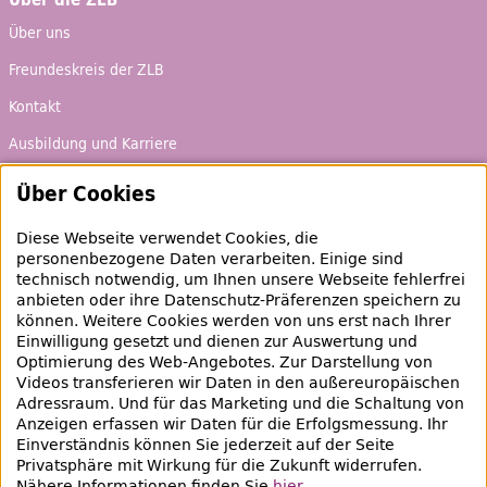
Über uns
Freundeskreis der ZLB
Kontakt
Ausbildung und Karriere
Über Cookies
Ausleihen & Entdecken
Schaufenster
Diese Webseite verwendet Cookies, die
personenbezogene Daten verarbeiten. Einige sind
Empfehlungen
technisch notwendig, um Ihnen unsere Webseite fehlerfrei
anbieten oder ihre Datenschutz-Präferenzen speichern zu
Bibliotheksausweis
können. Weitere Cookies werden von uns erst nach Ihrer
Einwilligung gesetzt und dienen zur Auswertung und
Highlights
Optimierung des
Web
-Angebotes. Zur Darstellung von
Videos transferieren wir Daten in den außereuropäischen
Adressraum. Und für das Marketing und die Schaltung von
Veranstaltungen & Lernangebote
Anzeigen erfassen wir Daten für die Erfolgsmessung. Ihr
Veranstaltungsübersicht
Einverständnis können Sie jederzeit auf der Seite
Privatsphäre mit Wirkung für die Zukunft widerrufen.
Lern- und Beratungsangebote
Nähere Informationen finden Sie
hier
.