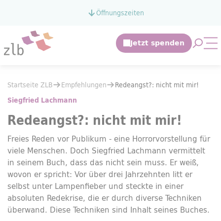
Zum Hauptinhalt springen
Öffnungszeiten
Zur Suche springen
Suche 
Mo
Sie befinden sich hier:
Startseite ZLB
Empfehlungen
Sie befinden sich hier:
Startseite ZLB
Empfehlungen
Redeangst?: nicht mit mir!
Redeangst?: nicht mit mir!
Siegfried Lachmann
Redeangst?: nicht mit mir!
Freies Reden vor Publikum - eine Horrorvorstellung für
viele Menschen. Doch Siegfried Lachmann vermittelt
in seinem Buch, dass das nicht sein muss. Er weiß,
wovon er spricht: Vor über drei Jahrzehnten litt er
selbst unter Lampenfieber und steckte in einer
absoluten Redekrise, die er durch diverse Techniken
überwand. Diese Techniken sind Inhalt seines Buches.