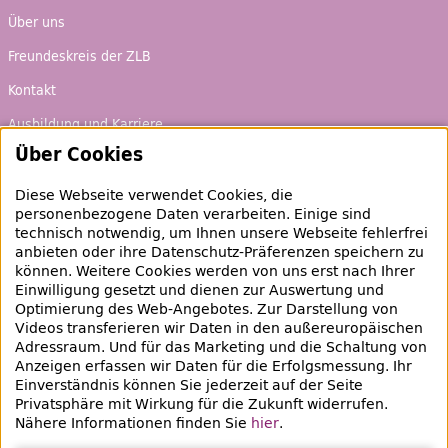
Über uns
Freundeskreis der ZLB
Kontakt
Ausbildung und Karriere
Über Cookies
Ausleihen & Entdecken
Diese Webseite verwendet Cookies, die
Schaufenster
personenbezogene Daten verarbeiten. Einige sind
technisch notwendig, um Ihnen unsere Webseite fehlerfrei
Empfehlungen
anbieten oder ihre Datenschutz-Präferenzen speichern zu
können. Weitere Cookies werden von uns erst nach Ihrer
Bibliotheksausweis
Einwilligung gesetzt und dienen zur Auswertung und
Optimierung des
Web
-Angebotes. Zur Darstellung von
Highlights
Videos transferieren wir Daten in den außereuropäischen
Adressraum. Und für das Marketing und die Schaltung von
Anzeigen erfassen wir Daten für die Erfolgsmessung. Ihr
Veranstaltungen & Lernangebote
Einverständnis können Sie jederzeit auf der Seite
Veranstaltungsübersicht
Privatsphäre mit Wirkung für die Zukunft widerrufen.
Nähere Informationen finden Sie
hier
.
Lern- und Beratungsangebote