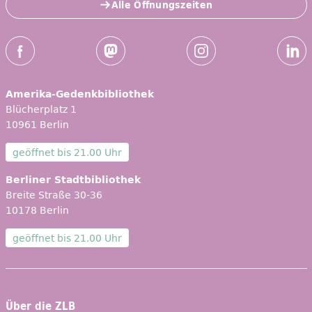
Alle Öffnungszeiten
Social-Media Kanäle der ZLB
Facebook
Mastodon
Instagram
Linked
Amerika-Gedenkbibliothek
Blücherplatz 1
10961 Berlin
geöffnet bis
21.00 Uhr
Berliner Stadtbibliothek
Breite Straße 30-36
10178 Berlin
geöffnet bis
21.00 Uhr
Über die ZLB