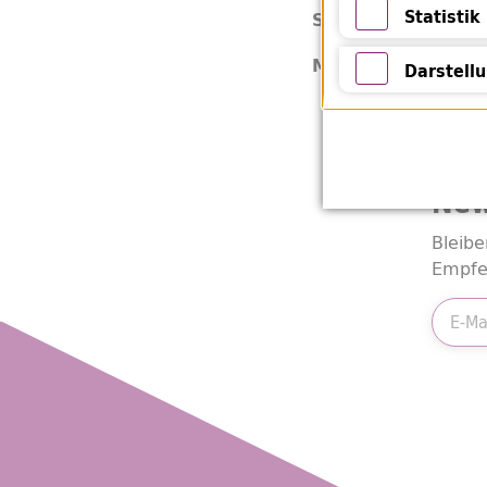
Statistik
Bu 6
Signatur:
Statistik
Buc
Medienart:
Darstell
Darstellung 
New
Bleibe
Empfe
E-Mail
Friend