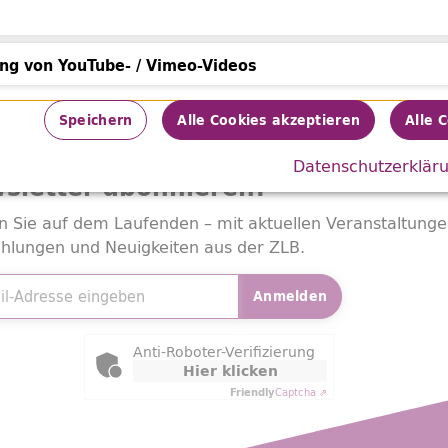
15/95
h
ung von YouTube- / Vimeo-Videos
von YouTube- / Vimeo-Videos
Speichern
Alle Cookies akzeptieren
Alle 
Ausleihen
Datenschutzerklär
sletter
abonnieren!
n Sie auf dem Laufenden – mit aktuellen Veranstaltunge
hlungen und Neuigkeiten aus der ZLB.
adresse
*
Anmelden
ly Captcha
Anti-Roboter-Verifizierung
Hier klicken
Friendly
Captcha ⇗