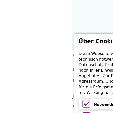
Über Cooki
Diese Webseite v
© De Gruyter
technisch notwen
Datenschutz-Präf
Chri
Autor:
nach Ihrer Einwi
Angebotes. Zur D
Prax
Titel:
Adressraum. Und 
Bild
für die Erfolgsme
mit Wirkung für 
202
Jahr:
Notwendi
Deu
Sprache:
Notwendige 