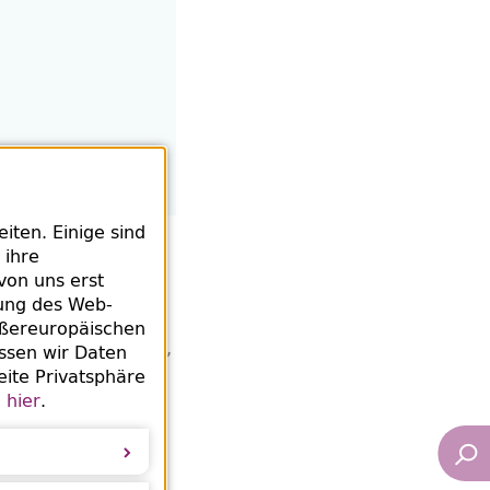
ten. Einige sind
 ihre
von uns erst
rung des
Web
-
ußereuropäischen
gang zu Information,
ssen wir Daten
eite Privatsphäre
e
hier
.