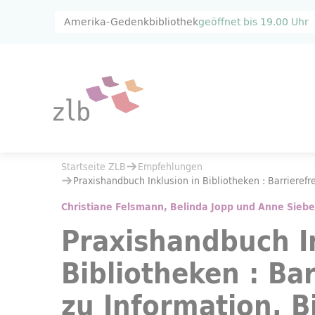
Zum Hauptinhalt springen
Zur Suche springen
Amerika-Gedenkbibliothek
geöffnet bis
19.00 Uhr
Sie befinden sich hier:
Startseite ZLB
Empfehlungen
Sie befinden sich hier:
Startseite ZLB
Empfehlungen
Praxishandbuch Inklusion in Bibliotheken : Barrierefreier Zugang zu I
Praxishandbuch Inklusion in Bibliotheken : Barrierefr
Christiane Felsmann, Belinda Jopp und Anne Sieb
Praxishandbuch I
Bibliotheken : Ba
zu Information, B