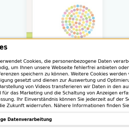
es
erwendet Cookies, die personenbezogene Daten verarbei
dig, um Ihnen unsere Webseite fehlerfrei anbieten oder
erenzen speichern zu können. Weitere Cookies werden 
stiane Felsmann, Belinda Jopp und Anne Sieberns
lligung gesetzt und dienen zur Auswertung und Optimie
arstellung von Videos transferieren wir Daten in den a
ishandbuch Inklusion in Bibliotheken : Barrierefreier Zu
für das Marketing und die Schaltung von Anzeigen erfa
ung und Kultur
ssung. Ihr Einverständnis können Sie jederzeit auf der S
die Zukunft widerrufen. Nähere Informationen finden Si
5
ge Datenverarbeitung
tsch
Datenverarbeitung