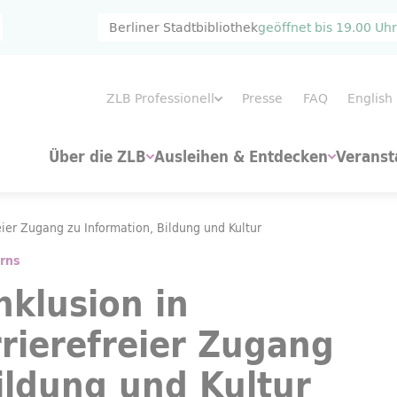
Berliner Stadtbibliothek
geöffnet bis
19.00 Uhr
ZLB Professionell
Presse
FAQ
English
Über die ZLB
Ausleihen & Entdecken
Veranst
nformation, Bildung und Kultur
eier Zugang zu Information, Bildung und Kultur
erns
nklusion in
rrierefreier Zugang
ildung und Kultur