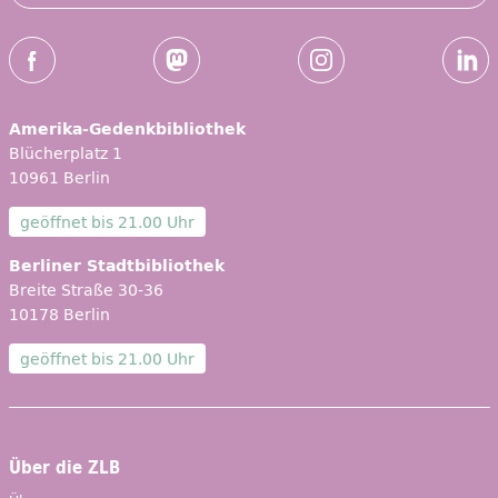
Social-Media Kanäle der ZLB
Facebook
Mastodon
Instagram
Linked
Amerika-Gedenkbibliothek
Blücherplatz 1
10961 Berlin
geöffnet bis
21.00 Uhr
Berliner Stadtbibliothek
Breite Straße 30-36
10178 Berlin
geöffnet bis
21.00 Uhr
Über die ZLB