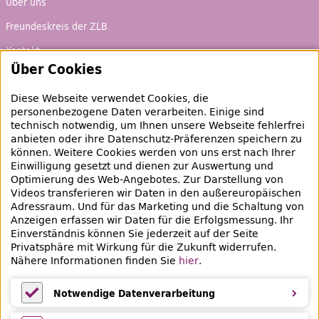
Über uns
Freundeskreis der ZLB
Kontakt
Über Cookies
Ausbildung und Karriere
Diese Webseite verwendet Cookies, die
personenbezogene Daten verarbeiten. Einige sind
Ausleihen & Entdecken
technisch notwendig, um Ihnen unsere Webseite fehlerfrei
Schaufenster
anbieten oder ihre Datenschutz-Präferenzen speichern zu
können. Weitere Cookies werden von uns erst nach Ihrer
Empfehlungen
Einwilligung gesetzt und dienen zur Auswertung und
Optimierung des
Web
-Angebotes. Zur Darstellung von
Bibliotheksausweis
Videos transferieren wir Daten in den außereuropäischen
Adressraum. Und für das Marketing und die Schaltung von
Highlights
Anzeigen erfassen wir Daten für die Erfolgsmessung. Ihr
Einverständnis können Sie jederzeit auf der Seite
Privatsphäre mit Wirkung für die Zukunft widerrufen.
Veranstaltungen & Lernangebote
Nähere Informationen finden Sie
hier
.
Veranstaltungsübersicht
Notwendige Datenverarbeitung
Lern- und Beratungsangebote
Notwendige Datenverarbeitung