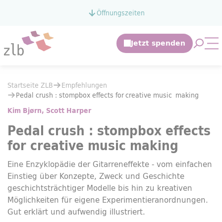
Zum Hauptinhalt springen
Öffnungszeiten
Zur Suche springen
Suche 
Mo
Sie befinden sich hier:
Startseite ZLB
Empfehlungen
Sie befinden sich hier:
Startseite ZLB
Empfehlungen
Pedal crush : stompbox effects
for
creative
music
making
Pedal crush : stompbox effects
for
creative
music
making
Kim Bjørn, Scott Harper
Pedal crush : stompbox effects
for
creative
music
making
Eine Enzyklopädie der Gitarreneffekte - vom einfachen
Einstieg über Konzepte, Zweck und Geschichte
geschichtsträchtiger Modelle bis hin zu kreativen
Möglichkeiten für eigene Experimentieranordnungen.
Gut erklärt und aufwendig illustriert.