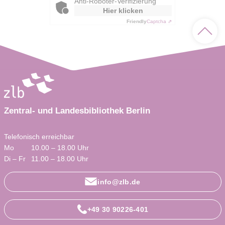
Anti-Roboter-Verifizierung
Hier klicken
Friendly
Captcha ⇗
Nach o
Zentral- und Landesbibliothek Berlin
Telefonisch erreichbar
Mo
10.00 – 18.00 Uhr
Di – Fr
11.00 – 18.00 Uhr
info@zlb.de
+49 30 90226-401