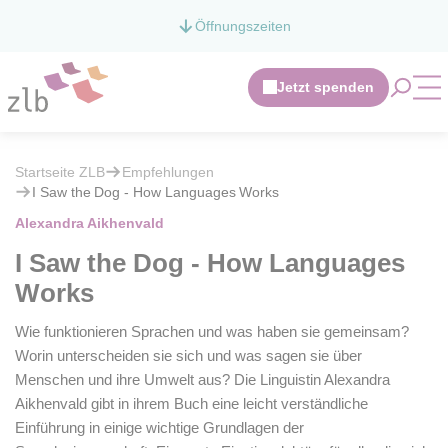
Zum Hauptinhalt springen
Öffnungszeiten
Zur Suche springen
Suche ö
Mob
Sie befinden sich hier:
Startseite ZLB
Empfehlungen
Sie befinden sich hier:
Startseite ZLB
Empfehlungen
I Saw
the
Dog - How
Languages
Works
I Saw
the
Dog - How
Languages
Works
Alexandra Aikhenvald
I Saw
the
Dog - How
Languages
Works
Wie funktionieren Sprachen und was haben sie gemeinsam?
Worin unterscheiden sie sich und was sagen sie über
Menschen und ihre Umwelt aus? Die Linguistin Alexandra
Aikhenvald gibt in ihrem Buch eine leicht verständliche
Einführung in einige wichtige Grundlagen der