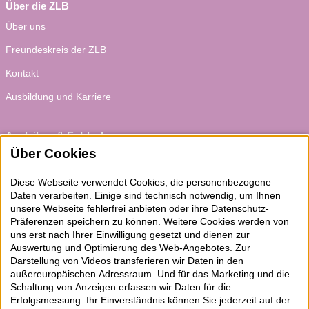
Über die ZLB
Über uns
Freundeskreis der ZLB
Kontakt
Ausbildung und Karriere
Ausleihen & Entdecken
Über Cookies
Schaufenster
Empfehlungen
Diese Webseite verwendet Cookies, die personenbezogene
Daten verarbeiten. Einige sind technisch notwendig, um Ihnen
Bibliotheksausweis
unsere Webseite fehlerfrei anbieten oder ihre Datenschutz-
Präferenzen speichern zu können. Weitere Cookies werden von
Highlights
uns erst nach Ihrer Einwilligung gesetzt und dienen zur
Auswertung und Optimierung des
Web
-Angebotes. Zur
Darstellung von Videos transferieren wir Daten in den
Veranstaltungen & Lernangebote
außereuropäischen Adressraum. Und für das Marketing und die
Veranstaltungsübersicht
Schaltung von Anzeigen erfassen wir Daten für die
Erfolgsmessung. Ihr Einverständnis können Sie jederzeit auf der