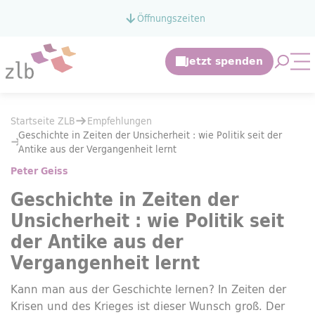
Zum Hauptinhalt springen
Öffnungszeiten
Zur Suche springen
Suche 
Mo
Sie befinden sich hier:
Startseite ZLB
Empfehlungen
Sie befinden sich hier:
Startseite ZLB
Empfehlungen
Geschichte in Zeiten der Unsicherheit : wie Politik seit der Antike au
Geschichte in Zeiten der Unsicherheit : wie Politik seit der
Antike aus der Vergangenheit lernt
Peter Geiss
Geschichte in Zeiten der
Unsicherheit : wie Politik seit
der Antike aus der
Vergangenheit lernt
Kann man aus der Geschichte lernen? In Zeiten der
Krisen und des Krieges ist dieser Wunsch groß. Der