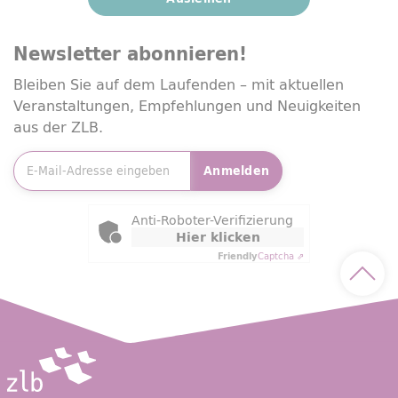
Newsletter
abonnieren!
Bleiben Sie auf dem Laufenden – mit aktuellen
Veranstaltungen, Empfehlungen und Neuigkeiten
aus der ZLB.
E-Mailadresse
*
Anmelden
Friendly Captcha
Anti-Roboter-Verifizierung
Hier klicken
Friendly
Captcha ⇗
Nach 