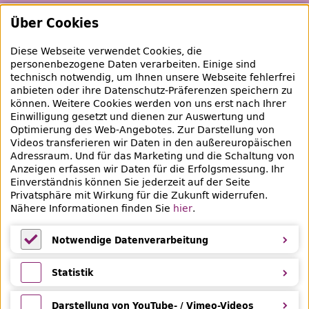
Schaufenster
Über Cookies
Empfehlungen
Diese Webseite verwendet Cookies, die
Bibliotheksausweis
personenbezogene Daten verarbeiten. Einige sind
technisch notwendig, um Ihnen unsere Webseite fehlerfrei
Highlights
anbieten oder ihre Datenschutz-Präferenzen speichern zu
können. Weitere Cookies werden von uns erst nach Ihrer
Einwilligung gesetzt und dienen zur Auswertung und
Veranstaltungen & Lernangebote
Optimierung des
Web
-Angebotes. Zur Darstellung von
Videos transferieren wir Daten in den außereuropäischen
Veranstaltungsübersicht
Adressraum. Und für das Marketing und die Schaltung von
Anzeigen erfassen wir Daten für die Erfolgsmessung. Ihr
Lern- und Beratungsangebote
Einverständnis können Sie jederzeit auf der Seite
Privatsphäre mit Wirkung für die Zukunft widerrufen.
Eltern & Kinder
Nähere Informationen finden Sie
hier
.
Ferien
Notwendige Datenverarbeitung
Medientipps und Angebote
Notwendige Datenverarbeitung
Statistik
Statistik
Darstellung von YouTube- / Vimeo-Videos