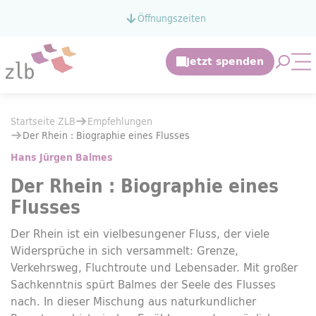
Zum Hauptinhalt springen
Öffnungszeiten
Zur Suche springen
Suche 
Mo
Sie befinden sich hier:
Startseite ZLB
Empfehlungen
Sie befinden sich hier:
Startseite ZLB
Empfehlungen
Der Rhein : Biographie eines Flusses
Der Rhein : Biographie eines Flusses
Hans Jürgen Balmes
Der Rhein : Biographie eines
Flusses
Der Rhein ist ein vielbesungener Fluss, der viele
Widersprüche in sich versammelt: Grenze,
Verkehrsweg, Fluchtroute und Lebensader. Mit großer
Sachkenntnis spürt Balmes der Seele des Flusses
nach. In dieser Mischung aus naturkundlicher