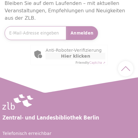
Bleiben Sie auf dem Laufenden – mit aktuellen
Veranstaltungen, Empfehlungen und Neuigkeiten
aus der ZLB.
E-Mailadresse
*
Anmelden
Friendly Captcha
Anti-Roboter-Verifizierung
Hier klicken
Friendly
Captcha ⇗
Nach 
Zentral- und Landesbibliothek Berlin
Telefonisch erreichbar