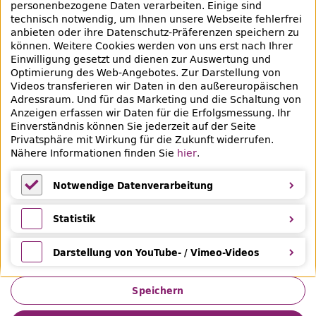
Bibliotheksausweis
personenbezogene Daten verarbeiten. Einige sind
technisch notwendig, um Ihnen unsere Webseite fehlerfrei
Highlights
anbieten oder ihre Datenschutz-Präferenzen speichern zu
können. Weitere Cookies werden von uns erst nach Ihrer
Einwilligung gesetzt und dienen zur Auswertung und
Veranstaltungen & Lernangebote
Optimierung des
Web
-Angebotes. Zur Darstellung von
Videos transferieren wir Daten in den außereuropäischen
Veranstaltungsübersicht
Adressraum. Und für das Marketing und die Schaltung von
Anzeigen erfassen wir Daten für die Erfolgsmessung. Ihr
Lern- und Beratungsangebote
Einverständnis können Sie jederzeit auf der Seite
Privatsphäre mit Wirkung für die Zukunft widerrufen.
Eltern & Kinder
Nähere Informationen finden Sie
hier
.
Ferien
Notwendige Datenverarbeitung
Medientipps und Angebote
Notwendige Datenverarbeitung
Statistik
Statistik
Darstellung von YouTube- / Vimeo-Videos
Darstellung von YouTube- / Vimeo-Videos
Speichern