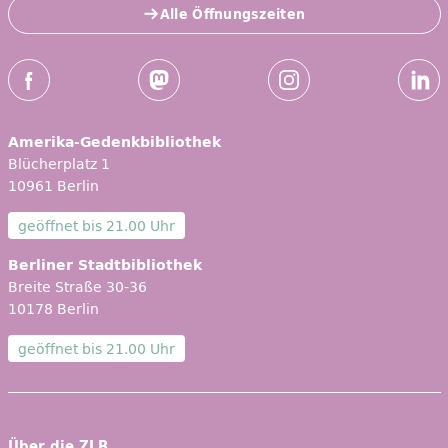
Alle Öffnungszeiten
Social-Media Kanäle der ZLB
Facebook
Mastodon
Instagram
Linked
Amerika-Gedenkbibliothek
Blücherplatz 1
10961 Berlin
geöffnet bis
21.00 Uhr
Berliner Stadtbibliothek
Breite Straße 30-36
10178 Berlin
geöffnet bis
21.00 Uhr
Über die ZLB