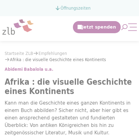
Zum Hauptinhalt springen
Öffnungszeiten
Zur Suche springen
Suche 
Mo
Sie befinden sich hier:
Startseite ZLB
Empfehlungen
Sie befinden sich hier:
Startseite ZLB
Empfehlungen
Afrika : die visuelle Geschichte eines Kontinents
Afrika : die visuelle Geschichte eines Kontinents
Abidemi Babalola u.a.
Afrika : die visuelle Geschichte
eines Kontinents
Kann man die Geschichte eines ganzen Kontinents in
einem Buch abbilden? Sicher nicht, aber hier gibt es
einen ansprechend gestalteten und fundierten
Überblick: Von antiken Königreichen bis hin zu
zeitgenössischer Literatur, Musik und Kultur.