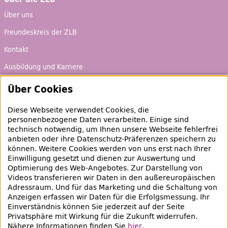
Über uns
Freundeskreis der ZLB
Kontakt
Ausbildung und Karriere
Über Cookies
Ausleihen & Entdecken
Diese Webseite verwendet Cookies, die
Schaufenster
personenbezogene Daten verarbeiten. Einige sind
Empfehlungen
technisch notwendig, um Ihnen unsere Webseite fehlerfrei
anbieten oder ihre Datenschutz-Präferenzen speichern zu
Bibliotheksausweis
können. Weitere Cookies werden von uns erst nach Ihrer
Einwilligung gesetzt und dienen zur Auswertung und
Highlights
Optimierung des
Web
-Angebotes. Zur Darstellung von
Videos transferieren wir Daten in den außereuropäischen
Adressraum. Und für das Marketing und die Schaltung von
Veranstaltungen & Lernangebote
Anzeigen erfassen wir Daten für die Erfolgsmessung. Ihr
Veranstaltungsübersicht
Einverständnis können Sie jederzeit auf der Seite
Privatsphäre mit Wirkung für die Zukunft widerrufen.
Lern- und Beratungsangebote
Nähere Informationen finden Sie
hier
.