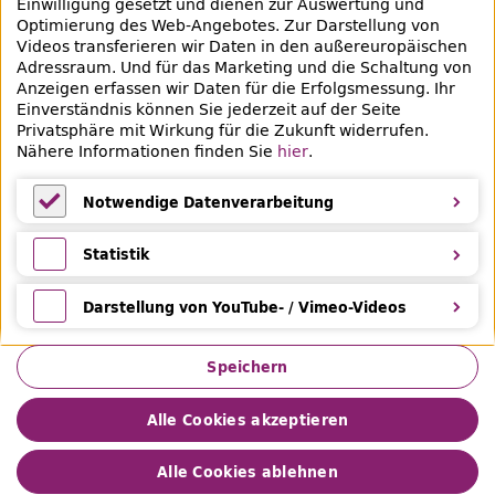
Einwilligung gesetzt und dienen zur Auswertung und
Veranstaltungen & Lernangebote
Optimierung des
Web
-Angebotes. Zur Darstellung von
Videos transferieren wir Daten in den außereuropäischen
Veranstaltungsübersicht
Adressraum. Und für das Marketing und die Schaltung von
Anzeigen erfassen wir Daten für die Erfolgsmessung. Ihr
Lern- und Beratungsangebote
Einverständnis können Sie jederzeit auf der Seite
Privatsphäre mit Wirkung für die Zukunft widerrufen.
Eltern & Kinder
Nähere Informationen finden Sie
hier
.
Ferien
Notwendige Datenverarbeitung
Medientipps und Angebote
Notwendige Datenverarbeitung
Statistik
Statistik
Darstellung von YouTube- / Vimeo-Videos
Darstellung von YouTube- / Vimeo-Videos
Speichern
Alle Cookies akzeptieren
Impressum
Datenschutz
Leichte Sprache
Gebärdensprache
Privatsphäre
Barrierefreiheit
Alle Cookies ablehnen
Hilfe &
Feedback