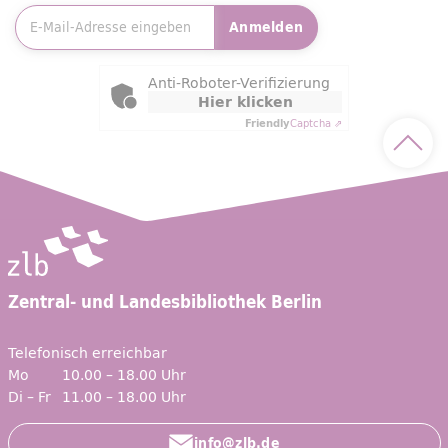
Anmelden
Friendly Captcha
Anti-Roboter-Verifizierung
Hier klicken
Friendly
Captcha ⇗
Nach 
Zentral- und Landesbibliothek Berlin
Telefonisch erreichbar
Mo
10.00 – 18.00 Uhr
Di – Fr
11.00 – 18.00 Uhr
info@zlb.de