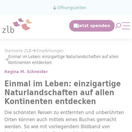
Zum Hauptinhalt springen
Öffnungszeiten
Zur Suche springen
Suche 
Mo
Sie befinden sich hier:
Startseite ZLB
Empfehlungen
Sie befinden sich hier:
Startseite ZLB
Empfehlungen
Einmal im Leben: einzigartige Naturlandschaften auf allen Kontinent
Einmal im Leben: einzigartige Naturlandschaften auf allen
Kontinenten entdecken
Regina M. Schneider
Einmal im Leben: einzigartige
Naturlandschaften auf allen
Kontinenten entdecken
Die schönsten Reisen zu entfernten und unberührten
Orten können auch mittels eines Buches gemacht
werden. So wie mit vorliegendem Bildband von