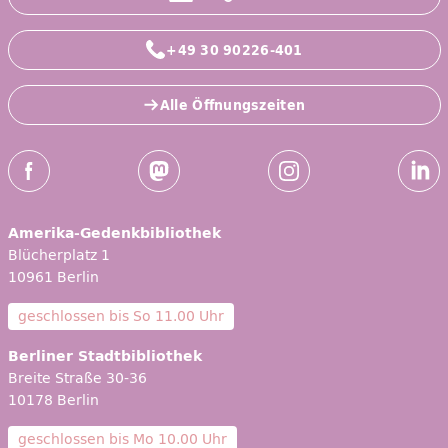
+49 30 90226-401
Alle Öffnungszeiten
Social-Media Kanäle der ZLB
Facebook
Mastodon
Instagram
Linked
Amerika-Gedenkbibliothek
Blücherplatz 1
10961 Berlin
geschlossen bis
So 11.00 Uhr
Berliner Stadtbibliothek
Breite Straße 30-36
10178 Berlin
geschlossen bis
Mo 10.00 Uhr