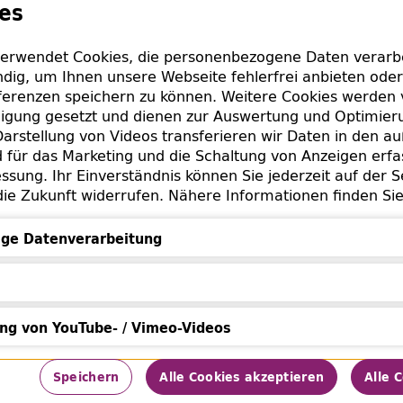
s?
es
erwendet Cookies, die personenbezogene Daten verarbei
dig, um Ihnen unsere Webseite fehlerfrei anbieten oder
erenzen speichern zu können. Weitere Cookies werden 
lligung gesetzt und dienen zur Auswertung und Optimie
arstellung von Videos transferieren wir Daten in den a
für das Marketing und die Schaltung von Anzeigen erfa
ssung. Ihr Einverständnis können Sie jederzeit auf der S
die Zukunft widerrufen. Nähere Informationen finden Si
rag circa 1.100 Euro brutto/monatlich
ge Datenverarbeitung
 von circa 2.600 bis 3000 Euro brutto/monatlich
Datenverarbeitung
ung von YouTube- / Vimeo-Videos
von YouTube- / Vimeo-Videos
Speichern
Alle Cookies akzeptieren
Alle 