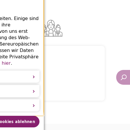
ten. Einige sind
 ihre
von uns erst
rung des
Web
-
ußereuropäischen
ssen wir Daten
eite Privatsphäre
e
hier
.
Cookies ablehnen