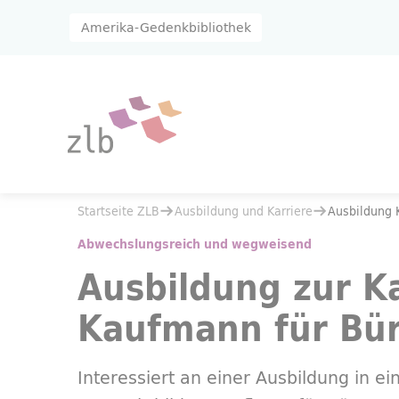
Zum Hauptinhalt springen
Zur Suche springen
Amerika-Gedenkbibliothek
Sie befinden sich hier:
Startseite ZLB
Ausbildung und Karriere
Sie befinden sich hier:
Startseite ZLB
Ausbildung und Karriere
Ausbildung 
Ausbildung Kauffrau/Kaufmann für Büromanagement
Abwechslungsreich und wegweisend
Ausbildung zur K
Kaufmann für B
Interessiert an einer Ausbildung in e