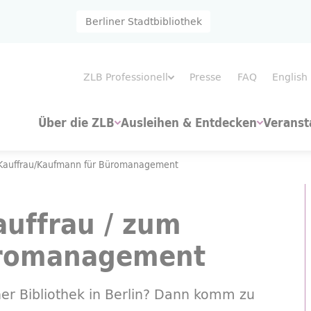
Berliner Stadtbibliothek
ZLB Professionell
Presse
FAQ
English
Über die ZLB
Ausleihen & Entdecken
Veranst
Kauffrau/Kaufmann für Büromanagement
auffrau / zum
üromanagement
iner Bibliothek in Berlin? Dann komm zu