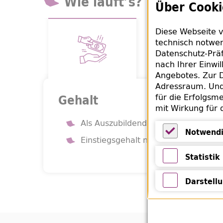
Wie läuft’s? – Was gibt’
Über Cooki
Diese Webseite v
technisch notwen
Datenschutz-Präf
nach Ihrer Einwi
Angebotes. Zur D
Adressraum. Und 
für die Erfolgsme
Gehalt
mit Wirkung für 
Als Auszubildende*r gem. Tarifvert
Notwendi
Einstiegsgehalt nach der Ausbildung
Notwendige 
Statistik
Statistik
Darstell
Darstellung 