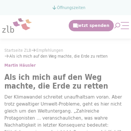
Zum Hauptinhalt springen
Öffnungszeiten
Zur Suche springen
Suche 
Mo
Sie befinden sich hier:
Startseite ZLB
Empfehlungen
Sie befinden sich hier:
Startseite ZLB
Empfehlungen
Als ich mich auf den Weg machte, die Erde zu retten
Als ich mich auf den Weg machte, die Erde zu retten
Martin Häusler
Als ich mich auf den Weg
machte, die Erde zu retten
Der Klimawandel schreitet unaufhaltsam voran. Aber
trotz gewaltiger Umwelt-Probleme, geht es hier nicht
gleich um den Weltuntergang. „Zahlreiche
Protagonisten … veranschaulichen, was wahre
Nachhaltigkeit in letzter Konsequenz bedeutet: