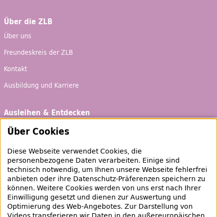
Über die ZLB
Über uns
Freundeskreis der ZLB
Kontakt
Ausbildung und Karriere
Ausleihen & Entdecken
Schaufenster
Über Cookies
Empfehlungen
Diese Webseite verwendet Cookies, die
Bibliotheksausweis
personenbezogene Daten verarbeiten. Einige sind
technisch notwendig, um Ihnen unsere Webseite fehlerfrei
Highlights
anbieten oder ihre Datenschutz-Präferenzen speichern zu
können. Weitere Cookies werden von uns erst nach Ihrer
Einwilligung gesetzt und dienen zur Auswertung und
Veranstaltungen & Lernangebote
Optimierung des
Web
-Angebotes. Zur Darstellung von
Videos transferieren wir Daten in den außereuropäischen