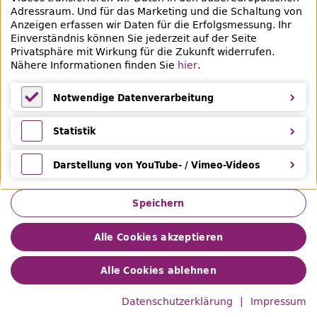
Veranstaltungsübersicht
Adressraum. Und für das Marketing und die Schaltung von
Anzeigen erfassen wir Daten für die Erfolgsmessung. Ihr
Lern- und Beratungsangebote
Einverständnis können Sie jederzeit auf der Seite
Privatsphäre mit Wirkung für die Zukunft widerrufen.
Eltern & Kinder
Nähere Informationen finden Sie
hier
.
Ferien
Notwendige Datenverarbeitung
Medientipps und Angebote
Notwendige Datenverarbeitung
Statistik
Statistik
Darstellung von YouTube- / Vimeo-Videos
Darstellung von YouTube- / Vimeo-Videos
Speichern
Alle Cookies akzeptieren
Impressum
Datenschutz
Leichte Sprache
Gebärdensprache
Privatsphäre
Barrierefreiheit
Alle Cookies ablehnen
Hilfe &
Feedback
© 2026 Zentral- und Landesbibliothek Berlin
Datenschutzerklärung
Impressum