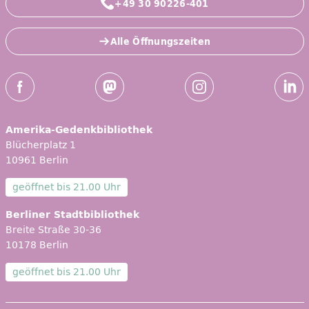
+49 30 90226-401
Alle Öffnungszeiten
Social-Media Kanäle der ZLB
Facebook
Mastodon
Instagram
Linked
Amerika-Gedenkbibliothek
Blücherplatz 1
10961 Berlin
geöffnet bis
21.00 Uhr
Berliner Stadtbibliothek
Breite Straße 30-36
10178 Berlin
geöffnet bis
21.00 Uhr