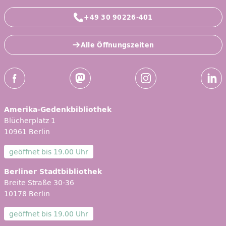
+49 30 90226-401
Alle Öffnungszeiten
Social-Media Kanäle der ZLB
Facebook
Mastodon
Instagram
Linked
Amerika-Gedenkbibliothek
Blücherplatz 1
10961 Berlin
geöffnet bis
19.00 Uhr
Berliner Stadtbibliothek
Breite Straße 30-36
10178 Berlin
geöffnet bis
19.00 Uhr