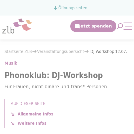
Zum Hauptinhalt springen
Öffnungszeiten
Zur Suche springen
Suche 
Mo
Sie befinden sich hier:
Startseite ZLB
Veranstaltungsübersicht
Sie befinden sich hier:
Startseite ZLB
Veranstaltungsübersicht
DJ Workshop
12.07.
DJ Workshop
12.07.
Musik
Phonoklub: DJ-
Workshop
Für Frauen, nicht-binäre und trans* Personen.
AUF DIESER SEITE
Allgemeine Infos
Weitere Infos