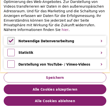
Veranstaltungen & Lernangebote
Optimierung des
Web
-Angebotes. Zur Darstellung von
Videos transferieren wir Daten in den außereuropäischen
Veranstaltungsübersicht
Adressraum. Und für das Marketing und die Schaltung von
Anzeigen erfassen wir Daten für die Erfolgsmessung. Ihr
Lern- und Beratungsangebote
Einverständnis können Sie jederzeit auf der Seite
Privatsphäre mit Wirkung für die Zukunft widerrufen.
Nähere Informationen finden Sie
hier
.
Eltern & Kinder
Ferien
Notwendige Datenverarbeitung
Medientipps und Angebote
Notwendige Datenverarbeitung
Statistik
Statistik
Darstellung von YouTube- / Vimeo-Videos
Darstellung von YouTube- / Vimeo-Videos
Speichern
Alle Cookies akzeptieren
Impressum
Datenschutz
Leichte Sprache
Gebärdensprache
Privatsphäre
Barrierefreiheit
Alle Cookies ablehnen
Hilfe &
Feedback
© 2026 Zentral- und Landesbibliothek Berlin