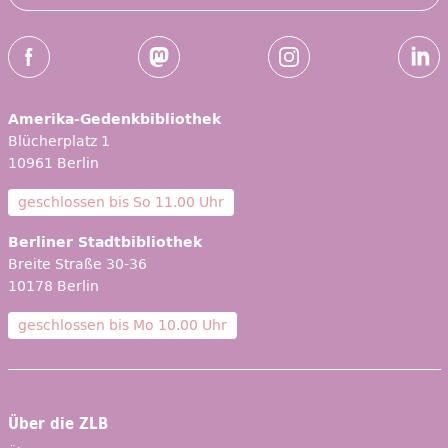
Social-Media Kanäle der ZLB
Facebook
Mastodon
Instagram
Linked
Amerika-Gedenkbibliothek
Blücherplatz 1
10961 Berlin
geschlossen bis
So 11.00 Uhr
Berliner Stadtbibliothek
Breite Straße 30-36
10178 Berlin
geschlossen bis
Mo 10.00 Uhr
Über die ZLB