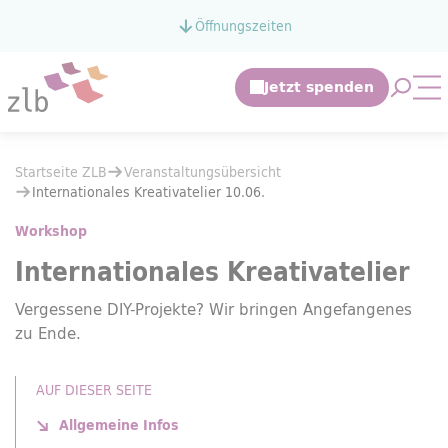
Zum Hauptinhalt springen
Öffnungszeiten
Zur Suche springen
Suche 
Mo
Sie befinden sich hier:
Startseite ZLB
Veranstaltungsübersicht
Sie befinden sich hier:
Startseite ZLB
Veranstaltungsübersicht
Internationales Kreativatelier 10.06.
Internationales Kreativatelier 10.06.
Workshop
Internationales Kreativatelier
Vergessene DIY-Projekte? Wir bringen Angefangenes
zu Ende.
AUF DIESER SEITE
Allgemeine Infos