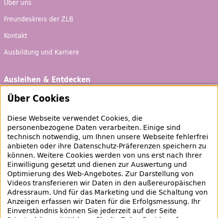
Über uns
Freundeskreis der ZLB
Kontakt
Ausbildung und Karriere
Ausleihen & Entdecken
Schaufenster
Über Cookies
Empfehlungen
Diese Webseite verwendet Cookies, die
Bibliotheksausweis
personenbezogene Daten verarbeiten. Einige sind
technisch notwendig, um Ihnen unsere Webseite fehlerfrei
Highlights
anbieten oder ihre Datenschutz-Präferenzen speichern zu
können. Weitere Cookies werden von uns erst nach Ihrer
Einwilligung gesetzt und dienen zur Auswertung und
Veranstaltungen & Lernangebote
Optimierung des
Web
-Angebotes. Zur Darstellung von
Videos transferieren wir Daten in den außereuropäischen
Veranstaltungsübersicht
Adressraum. Und für das Marketing und die Schaltung von
Anzeigen erfassen wir Daten für die Erfolgsmessung. Ihr
Lern- und Beratungsangebote
Einverständnis können Sie jederzeit auf der Seite