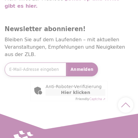
gibt es hier.
Newsletter
abonnieren!
Bleiben Sie auf dem Laufenden – mit aktuellen
Veranstaltungen, Empfehlungen und Neuigkeiten
aus der ZLB.
E-Mailadresse
*
Anmelden
Friendly Captcha
Anti-Roboter-Verifizierung
Hier klicken
Friendly
Captcha ⇗
Nach 