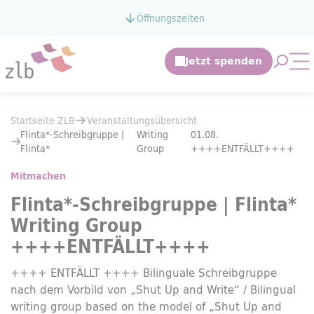
Zum Hauptinhalt springen
Öffnungszeiten
Zur Suche springen
Suche 
Mo
Sie befinden sich hier:
Startseite ZLB
Veranstaltungsübersicht
Sie befinden sich hier:
Startseite ZLB
Veranstaltungsübersicht
Flinta*-Schreibgruppe | Flinta*
Writing Group
01.08. ++++ENTFÄLLT
Flinta*-Schreibgruppe |
Writing
01.08.
Flinta*
Group
++++ENTFÄLLT++++
Mitmachen
Flinta*-Schreibgruppe | Flinta*
Writing Group
++++ENTFÄLLT++++
++++ ENTFÄLLT ++++ Bilinguale Schreibgruppe
nach dem Vorbild von „Shut Up and Write“ /
Bilingual
writing group based on the model of „Shut Up and