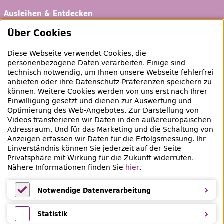
Ausleihen & Entdecken
Schaufenster
Über Cookies
Empfehlungen
Diese Webseite verwendet Cookies, die
Bibliotheksausweis
personenbezogene Daten verarbeiten. Einige sind
technisch notwendig, um Ihnen unsere Webseite fehlerfrei
Highlights
anbieten oder ihre Datenschutz-Präferenzen speichern zu
können. Weitere Cookies werden von uns erst nach Ihrer
Einwilligung gesetzt und dienen zur Auswertung und
Veranstaltungen & Lernangebote
Optimierung des
Web
-Angebotes. Zur Darstellung von
Videos transferieren wir Daten in den außereuropäischen
Veranstaltungsübersicht
Adressraum. Und für das Marketing und die Schaltung von
Anzeigen erfassen wir Daten für die Erfolgsmessung. Ihr
Lern- und Beratungsangebote
Einverständnis können Sie jederzeit auf der Seite
Privatsphäre mit Wirkung für die Zukunft widerrufen.
Eltern & Kinder
Nähere Informationen finden Sie
hier
.
Ferien
Notwendige Datenverarbeitung
Medientipps und Angebote
Notwendige Datenverarbeitung
Statistik