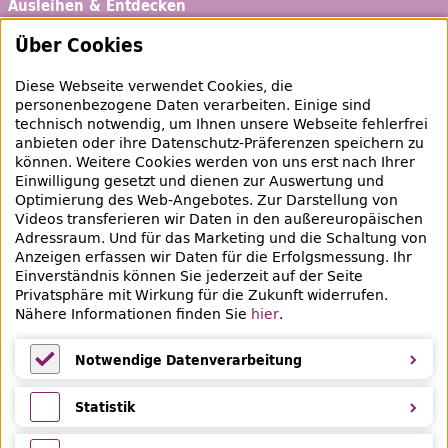
Ausleihen & Entdecken
Schaufenster
Über Cookies
Empfehlungen
Diese Webseite verwendet Cookies, die
Bibliotheksausweis
personenbezogene Daten verarbeiten. Einige sind
technisch notwendig, um Ihnen unsere Webseite fehlerfrei
Highlights
anbieten oder ihre Datenschutz-Präferenzen speichern zu
können. Weitere Cookies werden von uns erst nach Ihrer
Einwilligung gesetzt und dienen zur Auswertung und
Veranstaltungen & Lernangebote
Optimierung des
Web
-Angebotes. Zur Darstellung von
Videos transferieren wir Daten in den außereuropäischen
Veranstaltungsübersicht
Adressraum. Und für das Marketing und die Schaltung von
Anzeigen erfassen wir Daten für die Erfolgsmessung. Ihr
Lern- und Beratungsangebote
Einverständnis können Sie jederzeit auf der Seite
Privatsphäre mit Wirkung für die Zukunft widerrufen.
Eltern & Kinder
Nähere Informationen finden Sie
hier
.
Ferien
Notwendige Datenverarbeitung
Medientipps und Angebote
Notwendige Datenverarbeitung
Statistik
Statistik