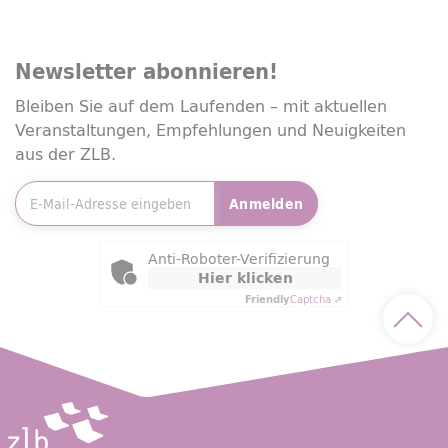
Newsletter
abonnieren!
Bleiben Sie auf dem Laufenden – mit aktuellen
Veranstaltungen, Empfehlungen und Neuigkeiten
aus der ZLB.
E-Mailadresse
*
Anmelden
Friendly Captcha
Anti-Roboter-Verifizierung
Hier klicken
Friendly
Captcha ⇗
Nach 