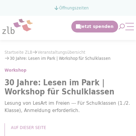
Zum Hauptinhalt springen
Öffnungszeiten
Zur Suche springen
Suche 
Mo
Sie befinden sich hier:
Startseite ZLB
Veranstaltungsübersicht
Sie befinden sich hier:
Startseite ZLB
Veranstaltungsübersicht
30 Jahre: Lesen im Park |
Workshop
für Schulklassen
30 Jahre: Lesen im Park |
Workshop
für Schulklassen
Workshop
30 Jahre: Lesen im Park |
Workshop
für Schulklassen
Lesung von LesArt im Freien --- Für Schulklassen (1./2.
Klasse), Anmeldung erforderlich.
AUF DIESER SEITE