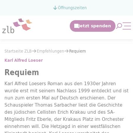
Zum Hauptinhalt springen
Öffnungszeiten
Zur Suche springen
Suche 
Mo
Sie befinden sich hier:
Startseite ZLB
Empfehlungen
Sie befinden sich hier:
Startseite ZLB
Empfehlungen
Requiem
Requiem
Karl Alfred Loeser
Requiem
Karl Alfred Loesers Roman aus den 1930er Jahren
wurde erst mit seinem Nachlass 1999 entdeckt und ist
nun zum ersten Mal auf Deutsch erschienen. Der
Schauspieler Thomas Sarbacher liest die Geschichte
des jüdischen Cellisten Erich Krakau und des SA-
Mitglieds Fritz Eberle, der Krakaus Platz im Orchester
einnehmen will. Die Hetzjagd in einer westfälischen