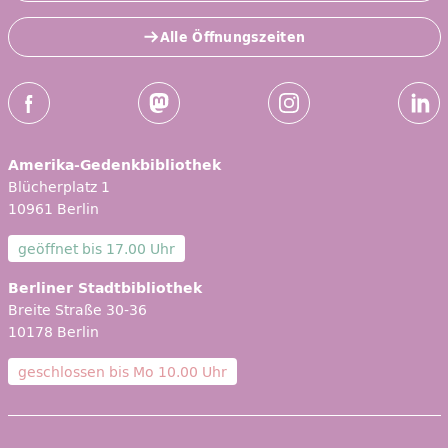
Alle Öffnungszeiten
Social-Media Kanäle der ZLB
Facebook
Mastodon
Instagram
Linked
Amerika-Gedenkbibliothek
Blücherplatz 1
10961 Berlin
geöffnet bis
17.00 Uhr
Berliner Stadtbibliothek
Breite Straße 30-36
10178 Berlin
geschlossen bis
Mo 10.00 Uhr