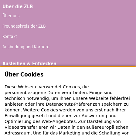
Über die ZLB
Über uns
Freundeskreis der ZLB
Kontakt
Ausbildung und Karriere
Ausleihen & Entdecken
Schaufenster
Über Cookies
Empfehlungen
Diese Webseite verwendet Cookies, die
personenbezogene Daten verarbeiten. Einige sind
Bibliotheksausweis
technisch notwendig, um Ihnen unsere Webseite fehlerfrei
Highlights
anbieten oder ihre Datenschutz-Präferenzen speichern zu
können. Weitere Cookies werden von uns erst nach Ihrer
Einwilligung gesetzt und dienen zur Auswertung und
Veranstaltungen & Lernangebote
Optimierung des
Web
-Angebotes. Zur Darstellung von
Videos transferieren wir Daten in den außereuropäischen
Veranstaltungsübersicht
Adressraum. Und für das Marketing und die Schaltung von