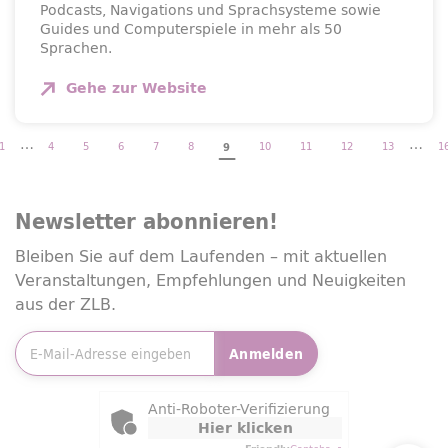
Podcasts, Navigations und Sprachsysteme sowie
Guides und Computerspiele in mehr als 50
Sprachen.
Gehe zur
Website
…
…
1
4
5
6
7
8
10
11
12
13
1
9
Newsletter
abonnieren!
Bleiben Sie auf dem Laufenden – mit aktuellen
Veranstaltungen, Empfehlungen und Neuigkeiten
aus der ZLB.
E-Mailadresse
*
Anmelden
Friendly Captcha
Anti-Roboter-Verifizierung
Hier klicken