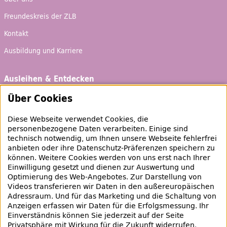
Freundeskreis der ZLB
Kontakt
Ausbildung und Karriere
Ausleihen & Entdecken
Schaufenster
Über Cookies
Empfehlungen
Diese Webseite verwendet Cookies, die
Bibliotheksausweis
personenbezogene Daten verarbeiten. Einige sind
technisch notwendig, um Ihnen unsere Webseite fehlerfrei
Highlights
anbieten oder ihre Datenschutz-Präferenzen speichern zu
können. Weitere Cookies werden von uns erst nach Ihrer
Einwilligung gesetzt und dienen zur Auswertung und
Veranstaltungen & Lernangebote
Optimierung des
Web
-Angebotes. Zur Darstellung von
Videos transferieren wir Daten in den außereuropäischen
Veranstaltungsübersicht
Adressraum. Und für das Marketing und die Schaltung von
Anzeigen erfassen wir Daten für die Erfolgsmessung. Ihr
Lern- und Beratungsangebote
Einverständnis können Sie jederzeit auf der Seite
Privatsphäre mit Wirkung für die Zukunft widerrufen.