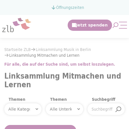
Zum Hauptinhalt springen
Öffnungszeiten
Zur Suche springen
Suche 
Mo
Sie befinden sich hier:
Startseite ZLB
Linksammlung Musik in Berlin
Sie befinden sich hier:
Startseite ZLB
Linksammlung Musik in Berlin
Linksammlung Mitmachen und Lernen
Linksammlung Mitmachen und Lernen
Für alle, die auf der Suche sind, um selbst loszulegen.
Linksammlung Mitmachen und
Lernen
Themen
Themen
Suchbegriff