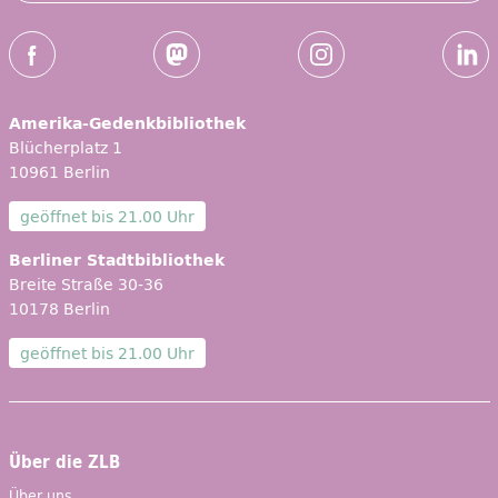
Social-Media Kanäle der ZLB
Facebook
Mastodon
Instagram
Linked
Amerika-Gedenkbibliothek
Blücherplatz 1
10961 Berlin
geöffnet bis
21.00 Uhr
Berliner Stadtbibliothek
Breite Straße 30-36
10178 Berlin
geöffnet bis
21.00 Uhr
Über die ZLB
Über uns