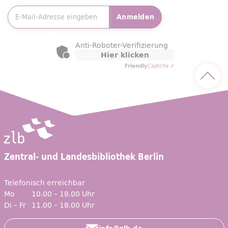
E-Mailadresse
*
Anmelden
Friendly Captcha
Anti-Roboter-Verifizierung
Hier klicken
Friendly
Captcha ⇗
Nach 
Zentral- und Landesbibliothek Berlin
Telefonisch erreichbar
Mo
10.00 – 18.00 Uhr
Di – Fr
11.00 – 18.00 Uhr