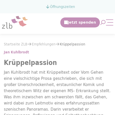
Zum Hauptinhalt springen
Öffnungszeiten
Zur Suche springen
Suche 
Mo
Sie befinden sich hier:
Startseite ZLB
Empfehlungen
Sie befinden sich hier:
Startseite ZLB
Empfehlungen
Krüppelpassion
Krüppelpassion
Jan Kuhlbrodt
Krüppelpassion
Jan Kuhlbrodt hat mit Krüppeltext oder Vom Gehen
eine vielschichtige Prosa geschrieben, die sich mit
großer Unerschrockenheit, erstaunlicher Komik und
theoretischem Witz der eigenen MS- Erkrankung stellt.
Was ihm inzwischen am schwersten fällt, das Gehen,
wird dabei zum Leitmotiv eines erfahrungssatten
szenischen Panoramas. Darin verarbeitet er