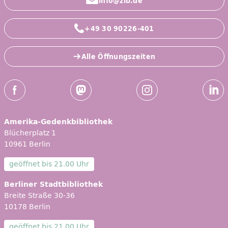
info@zlb.de
+49 30 90226-401
Alle Öffnungszeiten
Social-Media Kanäle der ZLB
Facebook
Mastodon
Instagram
Linked
Amerika-Gedenkbibliothek
Blücherplatz 1
10961 Berlin
geöffnet bis
21.00 Uhr
Berliner Stadtbibliothek
Breite Straße 30-36
10178 Berlin
geöffnet bis
21.00 Uhr