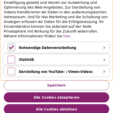
Einwilligung gesetzt und dienen zur Auswertung und
Veranstaltungen & Lernangebote
Optimierung des
Web
-Angebotes. Zur Darstellung von
Videos transferieren wir Daten in den außereuropäischen
Veranstaltungsübersicht
Adressraum. Und für das Marketing und die Schaltung von
Anzeigen erfassen wir Daten für die Erfolgsmessung. Ihr
Lern- und Beratungsangebote
Einverständnis können Sie jederzeit auf der Seite
Privatsphäre mit Wirkung für die Zukunft widerrufen.
Eltern & Kinder
Nähere Informationen finden Sie
hier
.
Ferien
Notwendige Datenverarbeitung
Medientipps und Angebote
Notwendige Datenverarbeitung
Statistik
Statistik
Darstellung von YouTube- / Vimeo-Videos
Darstellung von YouTube- / Vimeo-Videos
Speichern
Alle Cookies akzeptieren
Impressum
Datenschutz
Leichte Sprache
Gebärdensprache
Privatsphäre
Barrierefreiheit
Alle Cookies ablehnen
Hilfe &
Feedback