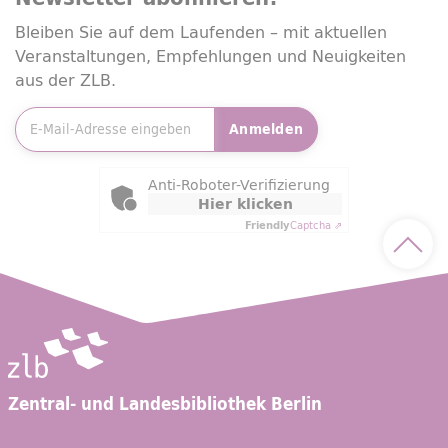
Bleiben Sie auf dem Laufenden – mit aktuellen
Veranstaltungen, Empfehlungen und Neuigkeiten
aus der ZLB.
E-Mailadresse
*
Anmelden
Friendly Captcha
Anti-Roboter-Verifizierung
Hier klicken
Friendly
Captcha ⇗
Nach 
Zentral- und Landesbibliothek Berlin