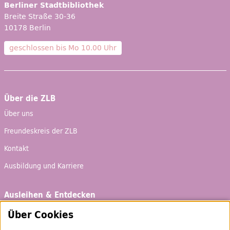
Berliner Stadtbibliothek
Breite Straße 30-36
10178 Berlin
geschlossen bis
Mo 10.00 Uhr
Über die ZLB
Über uns
Freundeskreis der ZLB
Kontakt
Ausbildung und Karriere
Ausleihen & Entdecken
Schaufenster
Über Cookies
Empfehlungen