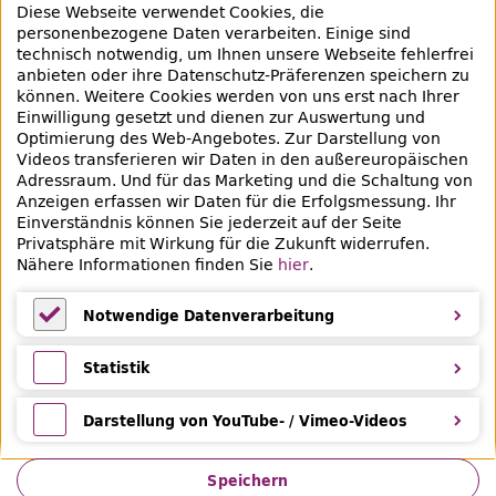
Diese Webseite verwendet Cookies, die
Bibliotheksausweis
personenbezogene Daten verarbeiten. Einige sind
technisch notwendig, um Ihnen unsere Webseite fehlerfrei
Highlights
anbieten oder ihre Datenschutz-Präferenzen speichern zu
können. Weitere Cookies werden von uns erst nach Ihrer
Einwilligung gesetzt und dienen zur Auswertung und
Veranstaltungen & Lernangebote
Optimierung des
Web
-Angebotes. Zur Darstellung von
Videos transferieren wir Daten in den außereuropäischen
Veranstaltungsübersicht
Adressraum. Und für das Marketing und die Schaltung von
Anzeigen erfassen wir Daten für die Erfolgsmessung. Ihr
Lern- und Beratungsangebote
Einverständnis können Sie jederzeit auf der Seite
Privatsphäre mit Wirkung für die Zukunft widerrufen.
Eltern & Kinder
Nähere Informationen finden Sie
hier
.
Ferien
Notwendige Datenverarbeitung
Medientipps und Angebote
Notwendige Datenverarbeitung
Statistik
Statistik
Darstellung von YouTube- / Vimeo-Videos
Darstellung von YouTube- / Vimeo-Videos
Speichern