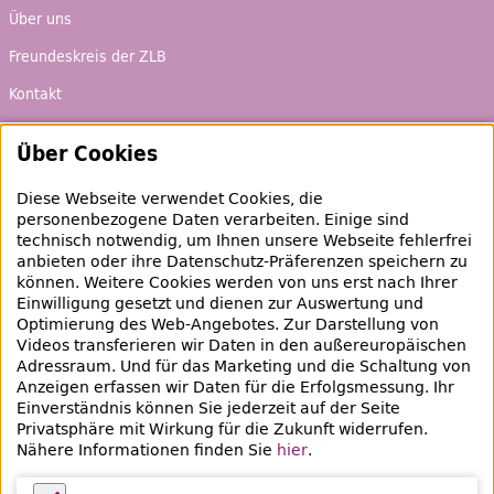
Über uns
Freundeskreis der ZLB
Kontakt
Ausbildung und Karriere
Über Cookies
Ausleihen & Entdecken
Diese Webseite verwendet Cookies, die
personenbezogene Daten verarbeiten. Einige sind
Schaufenster
technisch notwendig, um Ihnen unsere Webseite fehlerfrei
anbieten oder ihre Datenschutz-Präferenzen speichern zu
Empfehlungen
können. Weitere Cookies werden von uns erst nach Ihrer
Bibliotheksausweis
Einwilligung gesetzt und dienen zur Auswertung und
Optimierung des
Web
-Angebotes. Zur Darstellung von
Highlights
Videos transferieren wir Daten in den außereuropäischen
Adressraum. Und für das Marketing und die Schaltung von
Anzeigen erfassen wir Daten für die Erfolgsmessung. Ihr
Veranstaltungen & Lernangebote
Einverständnis können Sie jederzeit auf der Seite
Privatsphäre mit Wirkung für die Zukunft widerrufen.
Veranstaltungsübersicht
Nähere Informationen finden Sie
hier
.
Lern- und Beratungsangebote