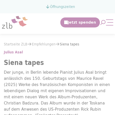
Zum Hauptinhalt springen
Öffnungszeiten
Zur Suche springen
Suche 
Mo
Sie befinden sich hier:
Startseite ZLB
Empfehlungen
Sie befinden sich hier:
Startseite ZLB
Empfehlungen
Siena
tapes
Siena
tapes
Julius Asal
Siena
tapes
Der junge, in Berlin lebende Pianist Julius Asal bringt
anlässlich des 150. Geburtstags von Maurice Ravel
(2025) Werke des französischen Komponisten in einen
lebendigen Dialog mit eigenen Improvisationen und
mit einem neuen Werk des Album-Produzenten,
Christian Badzura. Das Album wurde in der Toskana
auf dem Anwesen des US-Produzenten Rick Rubin