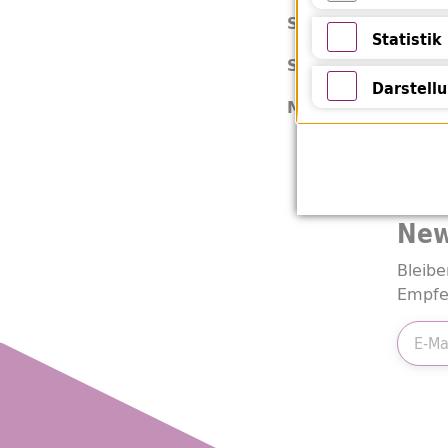
Notwendige 
Deu
Sprache:
Statistik
8 C 
Signatur:
Statistik
Darstell
Buc
Medienart:
Darstellung 
New
Bleibe
Empfe
E-Mail
Friend