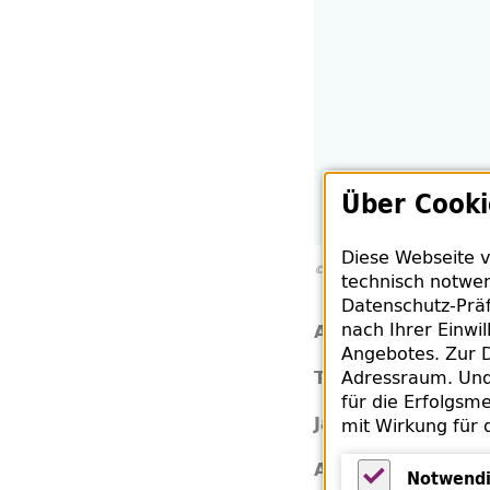
Über Cooki
Diese Webseite v
© Zauberfeder Verlag
technisch notwen
Datenschutz-Präf
nach Ihrer Einwi
Mela
Autor:
Angebotes. Zur D
Klei
Adressraum. Und 
Titel:
für die Erfolgsme
202
Jahr:
mit Wirkung für 
1. A
Auflage:
Notwendi