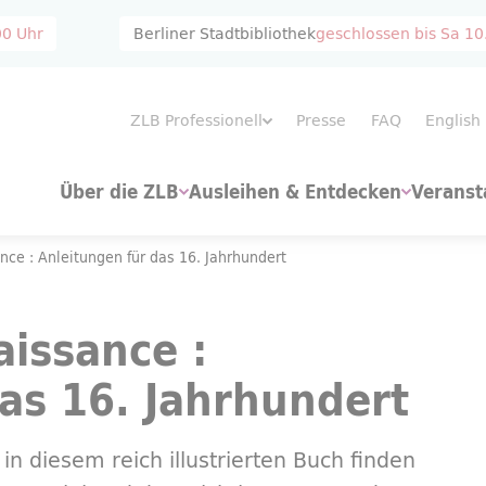
00 Uhr
Berliner Stadtbibliothek
geschlossen bis
Sa 10
ZLB Professionell
Presse
FAQ
English
Über die ZLB
Ausleihen & Entdecken
Veranst
nce : Anleitungen für das 16. Jahrhundert
issance :
as 16. Jahrhundert
in diesem reich illustrierten Buch finden