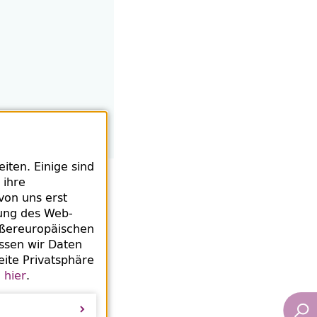
ten. Einige sind
 ihre
von uns erst
rung des
Web
-
ußereuropäischen
ert
ssen wir Daten
eite Privatsphäre
e
hier
.