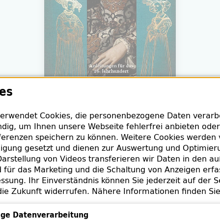
es
erwendet Cookies, die personenbezogene Daten verarbei
dig, um Ihnen unsere Webseite fehlerfrei anbieten oder
erenzen speichern zu können. Weitere Cookies werden 
lligung gesetzt und dienen zur Auswertung und Optimie
nie Burgemeister
arstellung von Videos transferieren wir Daten in den a
dung der Renaissance : Anleitungen für das 16. Jahrhund
für das Marketing und die Schaltung von Anzeigen erfa
ssung. Ihr Einverständnis können Sie jederzeit auf der S
5
die Zukunft widerrufen. Nähere Informationen finden Si
uflage
ge Datenverarbeitung