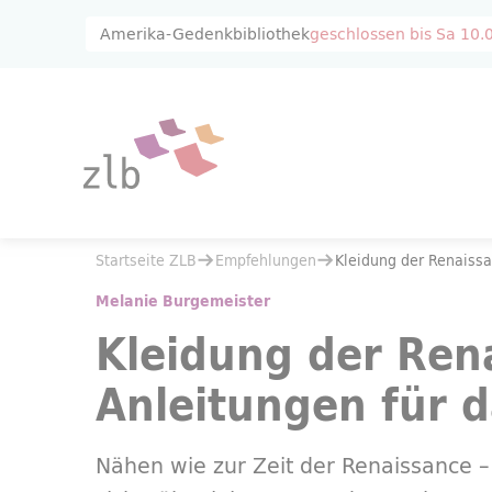
Zum Hauptinhalt springen
Zur Suche springen
Amerika-Gedenkbibliothek
geschlossen bis
Sa 10.
Sie befinden sich hier:
Startseite ZLB
Empfehlungen
Sie befinden sich hier:
Startseite ZLB
Empfehlungen
Kleidung der Renaissa
Kleidung der Renaissance : Anleitungen für das 16. Jahrhundert
Melanie Burgemeister
Kleidung der Rena
Anleitungen für d
Nähen wie zur Zeit der Renaissance – 