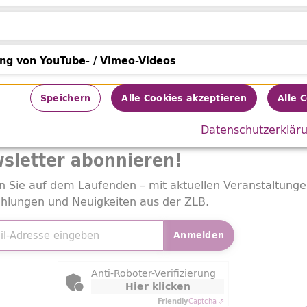
Datenverarbeitung
tsch
12/722
ung von YouTube- / Vimeo-Videos
h
von YouTube- / Vimeo-Videos
Speichern
Alle Cookies akzeptieren
Alle 
Ausleihen
Datenschutzerklär
sletter
abonnieren!
n Sie auf dem Laufenden – mit aktuellen Veranstaltunge
hlungen und Neuigkeiten aus der ZLB.
adresse
*
Anmelden
ly Captcha
Anti-Roboter-Verifizierung
Hier klicken
Friendly
Captcha ⇗