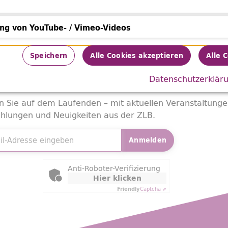
ung von YouTube- / Vimeo-Videos
von YouTube- / Vimeo-Videos
Ausleihen
Speichern
Alle Cookies akzeptieren
Alle 
Datenschutzerklär
sletter
abonnieren!
n Sie auf dem Laufenden – mit aktuellen Veranstaltunge
hlungen und Neuigkeiten aus der ZLB.
adresse
*
Anmelden
ly Captcha
Anti-Roboter-Verifizierung
Hier klicken
Friendly
Captcha ⇗