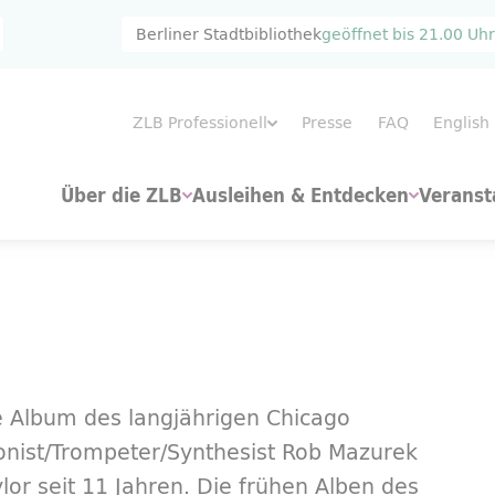
Berliner Stadtbibliothek
geöffnet bis
21.00 Uhr
ZLB Professionell
Presse
FAQ
English
Über die ZLB
Ausleihen & Entdecken
Veranst
e Album des langjährigen Chicago
nist/Trompeter/Synthesist Rob Mazurek
or seit 11 Jahren. Die frühen Alben des