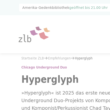
Zum Hauptinhalt springen
Zur Suche springen
Amerika-Gedenkbibliothek
geöffnet bis
21.00 Uhr
Sie befinden sich hier:
Startseite ZLB
Empfehlungen
Sie befinden sich hier:
Startseite ZLB
Empfehlungen
Hyperglyph
Hyperglyph
Chicago Underground Duo
Hyperglyph
»Hyperglyph« ist 2025 das erste neu
Underground Duo-Projekts von Kompo
und Komponist/Perkussionist Chad Tayl