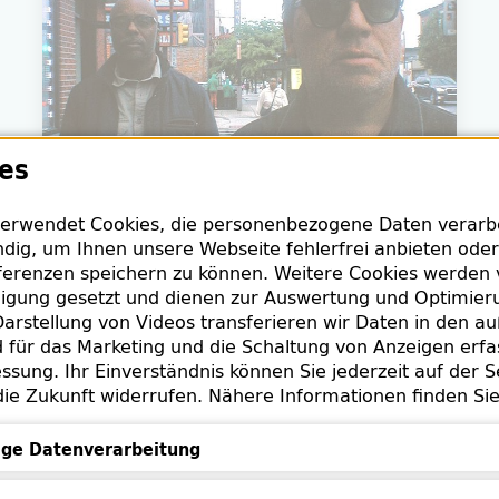
es
erwendet Cookies, die personenbezogene Daten verarbei
dig, um Ihnen unsere Webseite fehlerfrei anbieten oder
erenzen speichern zu können. Weitere Cookies werden 
lligung gesetzt und dienen zur Auswertung und Optimie
arstellung von Videos transferieren wir Daten in den a
für das Marketing und die Schaltung von Anzeigen erfa
cago Underground Duo
ssung. Ihr Einverständnis können Sie jederzeit auf der S
die Zukunft widerrufen. Nähere Informationen finden Si
erglyph
5
ge Datenverarbeitung
Datenverarbeitung
 7034 CUD 1:CD