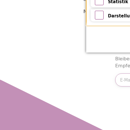
Statistik
Statistik
CD
Medienart:
Darstell
Darstellung 
New
Bleibe
Empfe
E-Mail
Friend