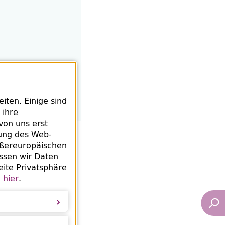
ten. Einige sind
 ihre
von uns erst
rung des
Web
-
ußereuropäischen
ssen wir Daten
eite Privatsphäre
e
hier
.