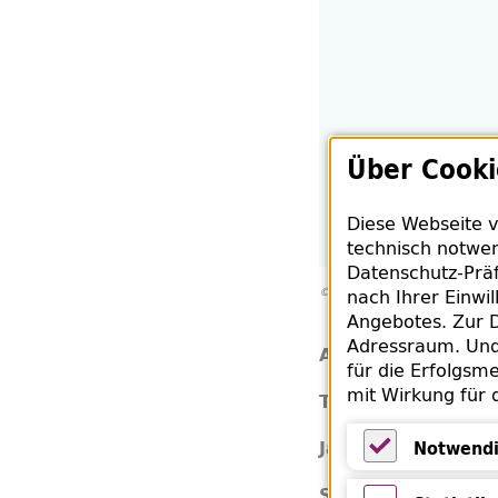
Über Cooki
Diese Webseite v
technisch notwen
Datenschutz-Präf
nach Ihrer Einwi
©Internation Anthem
Angebotes. Zur D
Adressraum. Und 
Chi
Autor:
für die Erfolgsme
mit Wirkung für 
Hyp
Titel:
202
Jahr:
Notwendi
Notwendige 
Ton
Signatur: