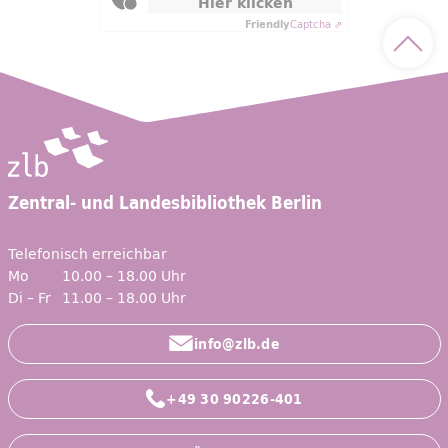
Hier klicken
Friendly
Captcha ⇗
Nach 
Zentral- und Landesbibliothek Berlin
Telefonisch erreichbar
Mo
10.00 – 18.00 Uhr
Di – Fr
11.00 – 18.00 Uhr
info@zlb.de
+49 30 90226-401