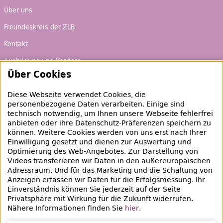
Über uns
Freundeskreis der ZLB
Kontakt
Ausbildung und Karriere
Über Cookies
Ausleihen & Entdecken
Diese Webseite verwendet Cookies, die
Schaufenster
personenbezogene Daten verarbeiten. Einige sind
technisch notwendig, um Ihnen unsere Webseite fehlerfrei
Empfehlungen
anbieten oder ihre Datenschutz-Präferenzen speichern zu
können. Weitere Cookies werden von uns erst nach Ihrer
Bibliotheksausweis
Einwilligung gesetzt und dienen zur Auswertung und
Optimierung des
Web
-Angebotes. Zur Darstellung von
Highlights
Videos transferieren wir Daten in den außereuropäischen
Adressraum. Und für das Marketing und die Schaltung von
Anzeigen erfassen wir Daten für die Erfolgsmessung. Ihr
Veranstaltungen & Lernangebote
Einverständnis können Sie jederzeit auf der Seite
Veranstaltungsübersicht
Privatsphäre mit Wirkung für die Zukunft widerrufen.
Nähere Informationen finden Sie
hier
.
Lern- und Beratungsangebote