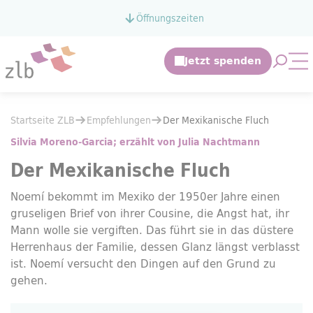
Zum Hauptinhalt springen
Öffnungszeiten
Zur Suche springen
Suche 
Mo
Sie befinden sich hier:
Startseite ZLB
Empfehlungen
Sie befinden sich hier:
Startseite ZLB
Empfehlungen
Der Mexikanische Fluch
Der Mexikanische Fluch
Silvia Moreno-Garcia; erzählt von Julia Nachtmann
Der Mexikanische Fluch
Noemí bekommt im Mexiko der 1950er Jahre einen
gruseligen Brief von ihrer Cousine, die Angst hat, ihr
Mann wolle sie vergiften. Das führt sie in das düstere
Herrenhaus der Familie, dessen Glanz längst verblasst
ist. Noemí versucht den Dingen auf den Grund zu
gehen.